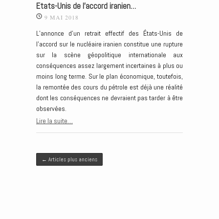
Etats-Unis de l’accord iranien…
9 MAI 2018
L’annonce d’un retrait effectif des États-Unis de
l’accord sur le nucléaire iranien constitue une rupture
sur la scène géopolitique internationale aux
conséquences assez largement incertaines à plus ou
moins long terme. Sur le plan économique, toutefois,
la remontée des cours du pétrole est déjà une réalité
dont les conséquences ne devraient pas tarder à être
observées.
Lire la suite…
Post navigation
←
Articles plus anciens