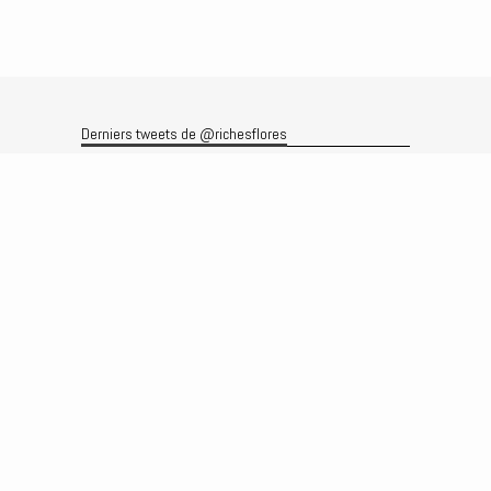
Derniers tweets de @richesflores
Le flux Twitter n’est pas disponible pour le moment.
Rechercher
Recherche
Archives
Archives
Produits et services
Le produit
Recherche
Analyses
Prévisions
Le service
Abonnements