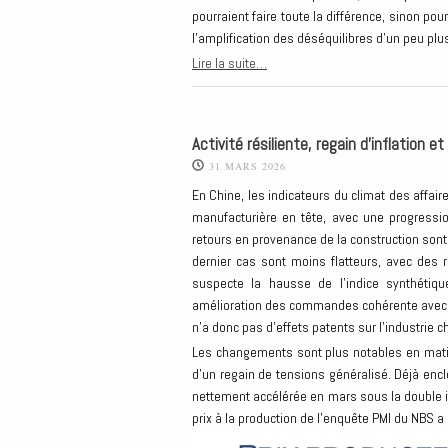
pourraient faire toute la différence, sinon po
l’amplification des déséquilibres d’un peu plu
Lire la suite…
Activité résiliente, regain d’inflation e
31 MARS 2026
En Chine, les indicateurs du climat des affai
manufacturière en tête, avec une progressio
retours en provenance de la construction son
dernier cas sont moins flatteurs, avec des
suspecte la hausse de l’indice synthétiqu
amélioration des commandes cohérente avec le
n’a donc pas d’effets patents sur l’industrie ch
Les changements sont plus notables en matièr
d’un regain de tensions généralisé. Déjà encl
nettement accélérée en mars sous la double im
prix à la production de l’enquête PMI du NBS 