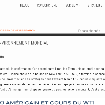
HEBDO
CONJONCTURE
SUR LE VIF
STRATEGIE
Skip to content
Menu
Espace abonnés
NVIRONNEMENT MONDIAL
hés
 attendu la confirmation d’un accord entre l’Iran, les Etats-Unis et Israël pour sal
siers. L’indice phare de la bourse de New-York, le S&P 500, a terminé la séance
de janvier-février. Les stratèges nous l’avaient bien dit : « depuis cinquante a
 guerre a systématiquement donné lieu à un rattrapage à peu près aussi rapide 
n’ont qu’à manger leur chapeau, guerre ou pas, les actions montent, c’est pres