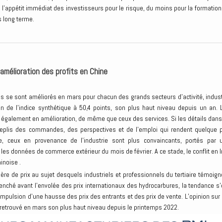
ur l’appétit immédiat des investisseurs pour le risque, du moins pour la formation
s long terme.
t amélioration des profits en Chine
res se sont améliorés en mars pour chacun des grands secteurs d’activité, indust
n de l’indice synthétique à 50,4 points, son plus haut niveau depuis un an. 
t également en amélioration, de même que ceux des services. Si les détails dans
 replis des commandes, des perspectives et de l’emploi qui rendent quelque 
e, ceux en provenance de l’industrie sont plus convaincants, portés par 
s données de commerce extérieur du mois de février. A ce stade, le conflit en I
inoise .
e de prix au sujet desquels industriels et professionnels du tertiaire témoign
enché avant l’envolée des prix internationaux des hydrocarbures, la tendance s’
pulsion d’une hausse des prix des entrants et des prix de vente. L’opinion sur 
a retrouvé en mars son plus haut niveau depuis le printemps 2022.