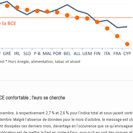
CE confortable ; l’euro se cherche
ovembre, à respectivement 2,7 % et 2,6 % pour l’indice total et sous-jacent contr
mbre. Malgré l’absence de données pour le mois d’octobre, le message est clai
nt dissipées ces derniers mois, davantage en l’occurrence que ce qu’envisageait
ication est de mettre la Fed en porte-à-faux, quoi qu’il en soit des risques et