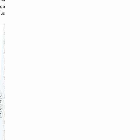
, à
lus