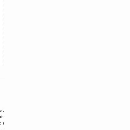
e 3
r :
 le
 de