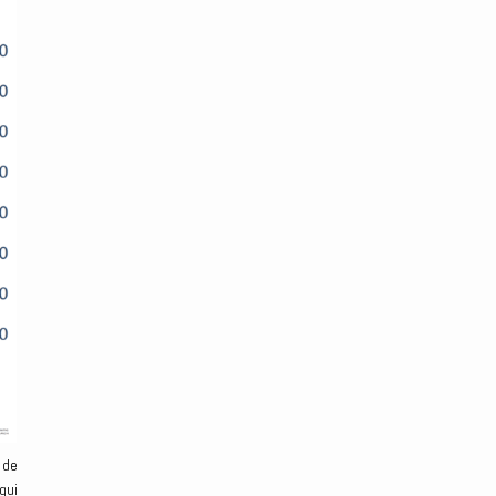
 de
qui