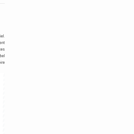
el.
ent
ces
bel
ire