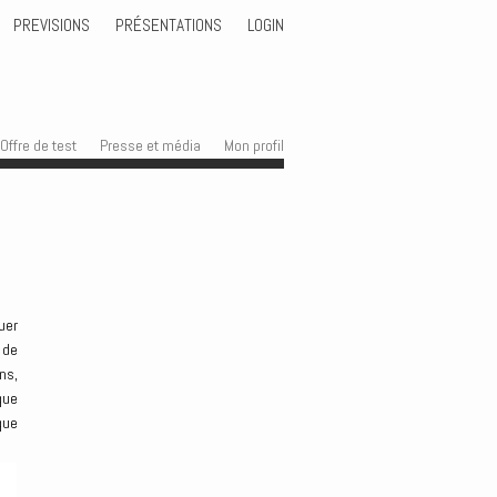
PREVISIONS
PRÉSENTATIONS
LOGIN
Offre de test
Presse et média
Mon profil
uer
 de
ns,
que
que