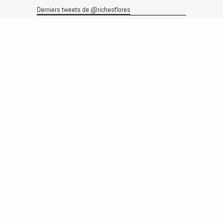
Derniers tweets de @richesflores
Le flux Twitter n’est pas disponible pour le moment.
Rechercher
Recherche
Archives
Archives
Produits et services
Le produit
Recherche
Analyses
Prévisions
Le service
Abonnements
Commissions de courtage
Véronique Riches-Flores
Biographie