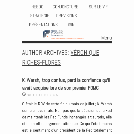
HEBDO
CONJONCTURE
SUR LE VIF
STRATEGIE
PREVISIONS
PRÉSENTATIONS
LOGIN
Menu
Skip to content
AUTHOR ARCHIVES:
VÉRONIQUE
RICHES-FLORES
K. Warsh, trop confus, perd la confiance qu’il
avait acquise lors de son premier FOMC
30 JUILLET 2026
C’était le RDV de cette fin du mois de juillet ; K. Warsh
semble l’avoir raté. Non pas que la décision de la Fed
de maintenir les Fed Funds inchangés ait surpris, elle
était en effet largement attendue. Ce qui l’était moins
est le sentiment d’un président de la Fed totalement