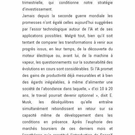
trimestrielle, qui conditionne notre stratégie
d’investissement.
Jamais depuis la seconde guerre mondiale les
promesses n’ont égalé celles aujourd’hui suggérées
par l’essor technologique autour de l’IA et de ses
applications possibles. Malgré tout, bien qu’il soit
tentant de comparer les transformations à venir aux
progrès issus, en leur temps, de la découverte du
moteur électrique ou, avant lui, de la machine à
vapeur, les questionnements sur la soutenabilité des
évolutions en cours sont considérables. Si l’IA promet
des gains de productivité déjà mesurables et à bien
des égards inégalables, à même d’alimenter une
société de l’abondance dans laquelle, « d’ici 10 à 20
ans, le travail pourrait devenir optionnel », dixit E.
Musk, les déséquilibres qu’elle entraîne
simultanément rebondissent en retour sur sa
capacité même de développement dans les
conditions en présence. Après l’euphorie des
marchés boursiers de ces derniers mois et
l’apothéose qu’a constitué l’introduction de SpaceX