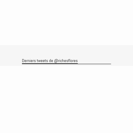
Derniers tweets de @richesflores
Le flux Twitter n’est pas disponible pour le moment.
Rechercher
Recherche
Archives
Archives
Produits et services
Le produit
Recherche