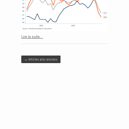
Lire la suite…
Post navigation
←
Articles plus anciens