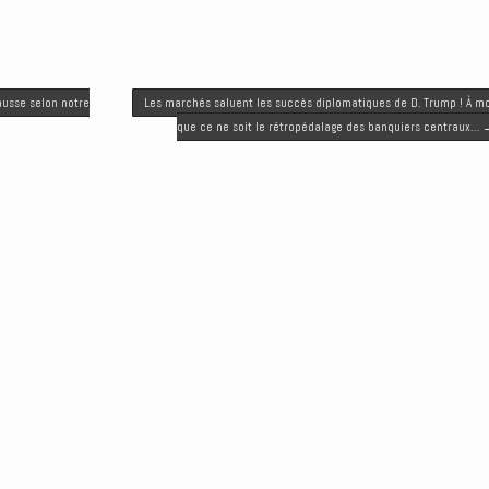
ausse selon notre
Les marchés saluent les succès diplomatiques de D. Trump ! À m
que ce ne soit le rétropédalage des banquiers centraux…