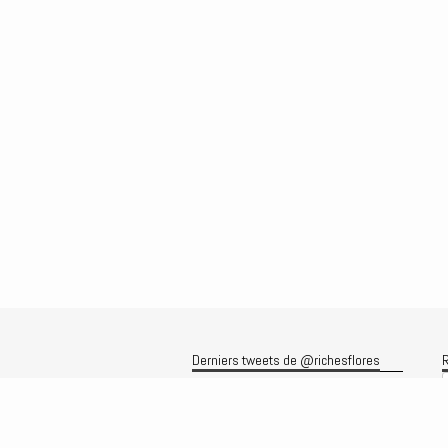
Derniers tweets de @richesflores
R
Le flux Twitter n’est pas disponible
pour le moment.
A
A