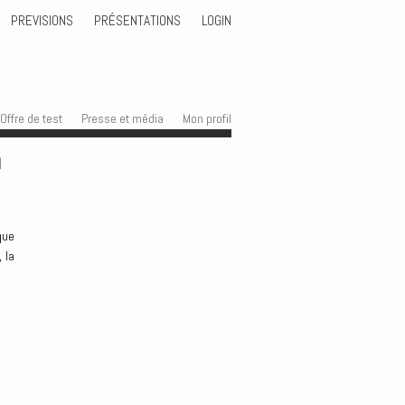
PREVISIONS
PRÉSENTATIONS
LOGIN
Offre de test
Presse et média
Mon profil
d
que
 la