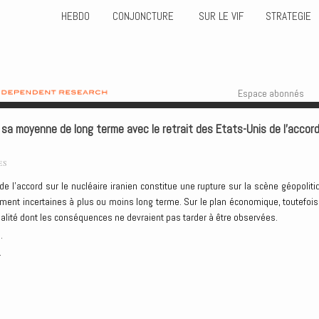
HEBDO
CONJONCTURE
SUR LE VIF
STRATEGIE
Skip to content
Menu
Espace abonnés
t sa moyenne de long terme avec le retrait des Etats-Unis de l’accor
ES
 de l’accord sur le nucléaire iranien constitue une rupture sur la scène géopoliti
ent incertaines à plus ou moins long terme. Sur le plan économique, toutefois,
alité dont les conséquences ne devraient pas tarder à être observées.
.
.