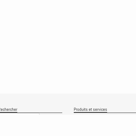
echercher
Produits et services
Recherche
Le produit
Recherche
rchives
Analyses
rchives