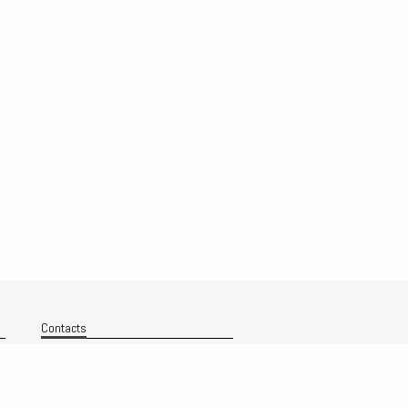
Contacts
Nous contacter
Technique
Politique de confidentialité