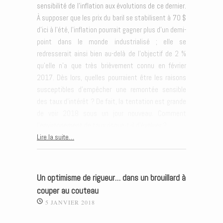
sensibilité de l’inflation aux évolutions de ce dernier.
À supposer que les prix du baril se stabilisent à 70 $
d’ici à l’été, l’inflation pourrait gagner plus d’un demi-
point dans le monde industrialisé ; elle se
redresserait ainsi bien au-delà de l’objectif de 2 %
qu’elle n’a que très brièvement connu en février
2017. Dès lors, quelles pourraient être les raisons
susceptibles d’empêcher une remontée sensible
des taux d’intérêt ? De fait, la tentation est grande
de voir 2018 sous un jour nouveau. Comment
l’environnement de taux risque-t-il d’évoluer ?
Lire la suite…
Un optimisme de rigueur… dans un brouillard à
couper au couteau
5 JANVIER 2018