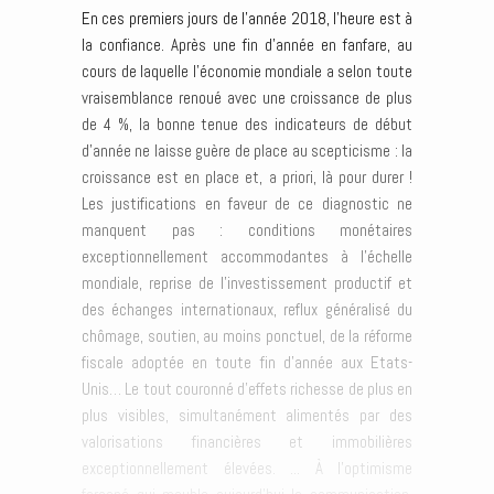
En ces premiers jours de l’année 2018, l’heure est à
la confiance. Après une fin d’année en fanfare, au
cours de laquelle l’économie mondiale a selon toute
vraisemblance renoué avec une croissance de plus
de 4 %, la bonne tenue des indicateurs de début
d’année ne laisse guère de place au scepticisme : la
croissance est en place et, a priori, là pour durer !
Les justifications en faveur de ce diagnostic ne
manquent pas : conditions monétaires
exceptionnellement accommodantes à l’échelle
mondiale, reprise de l’investissement productif et
des échanges internationaux, reflux généralisé du
chômage, soutien, au moins ponctuel, de la réforme
fiscale adoptée en toute fin d’année aux Etats-
Unis… Le tout couronné d’effets richesse de plus en
plus visibles, simultanément alimentés par des
valorisations financières et immobilières
exceptionnellement élevées. ... À l'optimisme