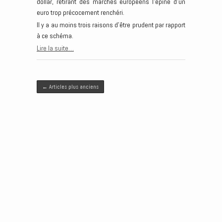
dollar, retirant des marchés européens l’épine d’un
euro trop précocement renchéri.
Il y a au moins trois raisons d’être prudent par rapport
à ce schéma.
Lire la suite…
Post navigation
←
Articles plus anciens