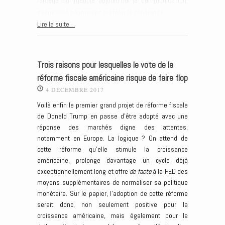
forcené qui meuble aujourd'hui la communication,
mieux vaut néanmoins préférer la cohérence.
Lire la suite…
Trois raisons pour lesquelles le vote de la
réforme fiscale américaine risque de faire flop
4 DÉCEMBRE 2017
Voilà enfin le premier grand projet de réforme fiscale
de Donald Trump en passe d’être adopté avec une
réponse des marchés digne des attentes,
notamment en Europe. La logique ? On attend de
cette réforme qu’elle stimule la croissance
américaine, prolonge davantage un cycle déjà
exceptionnellement long et offre
de facto
à la FED des
moyens supplémentaires de normaliser sa politique
monétaire. Sur le papier, l’adoption de cette réforme
serait donc, non seulement positive pour la
croissance américaine, mais également pour le