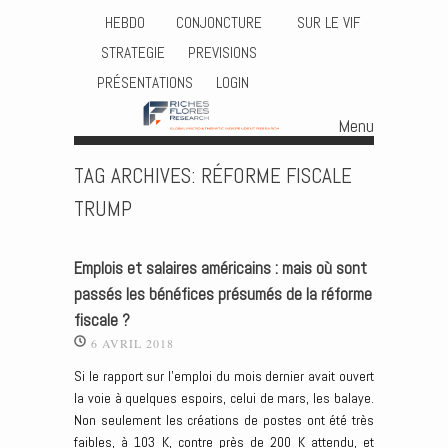
HEBDO
CONJONCTURE
SUR LE VIF
STRATEGIE
PREVISIONS
PRÉSENTATIONS
LOGIN
Menu
Skip to content
TAG ARCHIVES:
RÉFORME FISCALE
TRUMP
Emplois et salaires américains : mais où sont
passés les bénéfices présumés de la réforme
fiscale ?
6 AVRIL 2018
Si le rapport sur l’emploi du mois dernier avait ouvert
la voie à quelques espoirs, celui de mars, les balaye.
Non seulement les créations de postes ont été très
faibles, à 103 K, contre près de 200 K attendu, et