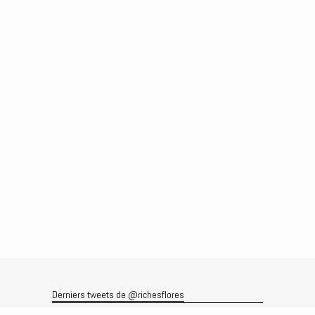
Derniers tweets de @richesflores
Le flux Twitter n’est pas disponible pour le moment.