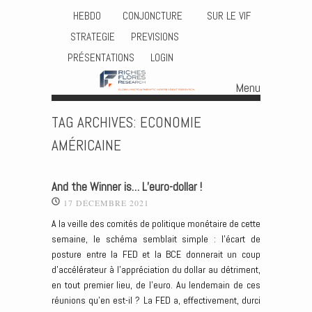
HEBDO
CONJONCTURE
SUR LE VIF
STRATEGIE
PREVISIONS
PRÉSENTATIONS
LOGIN
Menu
Skip to content
TAG ARCHIVES:
ECONOMIE
AMÉRICAINE
And the Winner is… L’euro-dollar !
17 DÉCEMBRE 2021
A la veille des comités de politique monétaire de cette
semaine, le schéma semblait simple : l’écart de
posture entre la FED et la BCE donnerait un coup
d’accélérateur à l’appréciation du dollar au détriment,
en tout premier lieu, de l’euro. Au lendemain de ces
réunions qu’en est-il ? La FED a, effectivement, durci