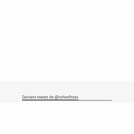
Derniers tweets de @richesflores
Le flux Twitter n’est pas disponible pour le moment.
Rechercher
Recherche
Archives