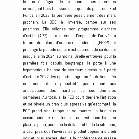
le ton à l’égard de l’inflation ; ses membres
envisagent trois hausses d’un quart de point des Fed
Funds en 2022, la première possiblement dès mars
prochain. La BCE, à l’inverse, campe sur ses
positions. Elle rallonge son programme d’achats
d’actifs (APP) pour atténuer l’impact de l’arrivée à
terme du plan d’urgence pandémie (PEPP) et
prolonge la période de réinvestissement de ce dernier
jusqu’à la fin 2024, au moins. Si elle entrouvre, pour la
première fois depuis longtemps, la porte à une
hypothétique hausse de ses taux directeurs à partir
d’octobre 2022, les apports programmés de liquidités
en réduisent la probabilité par rapport aux
anticipations des marchés de ces dernières
semaines. Au total, si la FED court derrière l’inflation
et se révèle un cran plus agressive qu’escompté, la
BCE prend son temps et se montre un brin plus
accommodante qu’attendu. Tout est donc bien en
place, a priori, pour que le dollar profite de la situation,
à ceci près que l’inverse se produit depuis mercredi
soir et, plus encore, depuis la conférence de presse