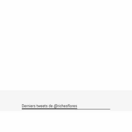
Derniers tweets de @richesflores
Le flux Twitter n’est pas disponible pour le moment.
Rechercher
Recherche