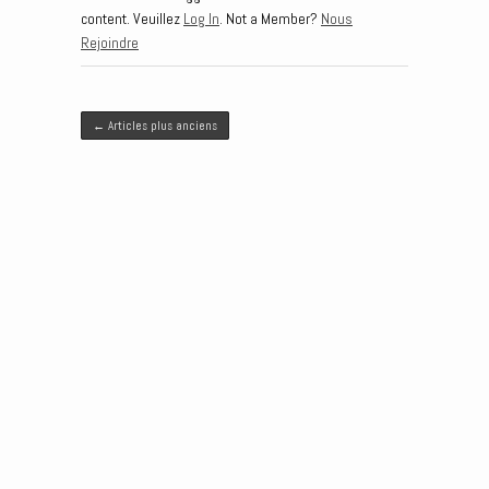
content. Veuillez
Log In
. Not a Member?
Nous
Rejoindre
Post navigation
←
Articles plus anciens