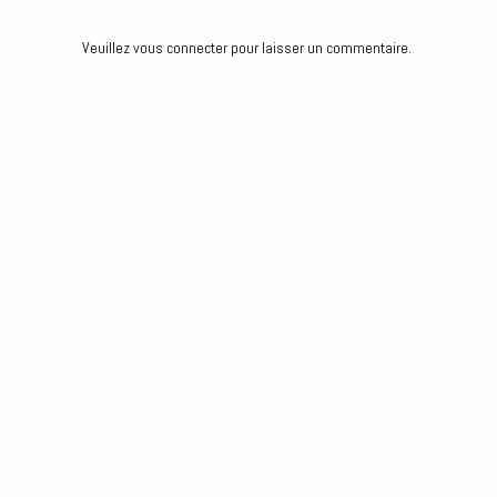
k
n
e
r
Veuillez vous connecter pour laisser un commentaire.