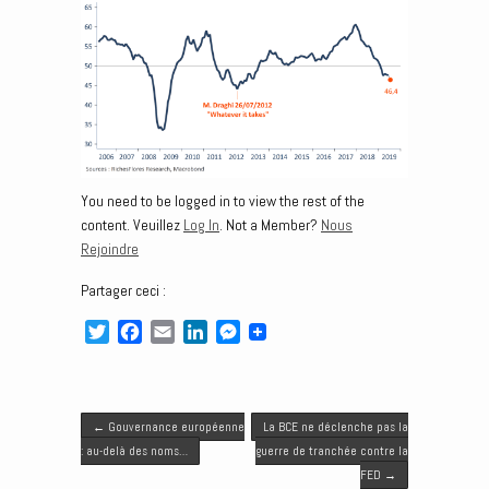
You need to be logged in to view the rest of the
content. Veuillez
Log In
. Not a Member?
Nous
Rejoindre
Partager ceci :
T
F
E
L
M
w
a
m
i
e
i
c
a
n
s
t
e
i
k
s
Post navigation
t
b
l
e
e
←
Gouvernance européenne
La BCE ne déclenche pas la
e
o
d
n
: au-delà des noms…
guerre de tranchée contre la
r
o
I
g
FED
→