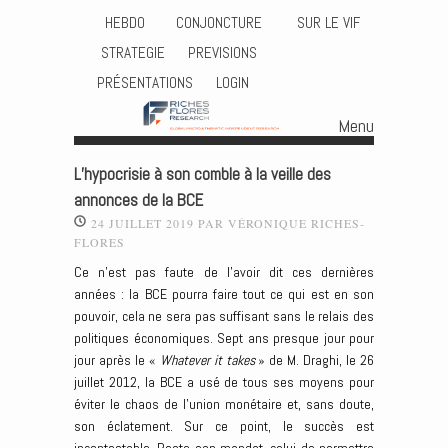
HEBDO
CONJONCTURE
SUR LE VIF
STRATEGIE
PREVISIONS
PRÉSENTATIONS
LOGIN
Menu
Skip to content
L’hypocrisie à son comble à la veille des
annonces de la BCE
24 JUILLET 2019
PAR
VÉRONIQUE RICHES-
FLORES
Ce n’est pas faute de l’avoir dit ces dernières
années : la BCE pourra faire tout ce qui est en son
pouvoir, cela ne sera pas suffisant sans le relais des
politiques économiques. Sept ans presque jour pour
jour après le «
Whatever it takes
» de M. Draghi, le 26
juillet 2012, la BCE a usé de tous ses moyens pour
éviter le chaos de l’union monétaire et, sans doute,
son éclatement. Sur ce point, le succès est