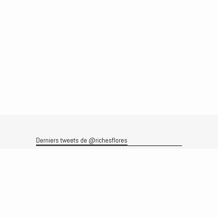
Derniers tweets de @richesflores
Le flux Twitter n’est pas disponible pour le moment.
Rechercher
Recherche
Archives
Archives