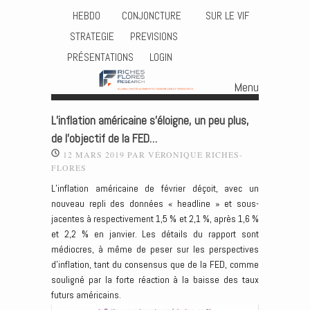
HEBDO
CONJONCTURE
SUR LE VIF
STRATEGIE
PREVISIONS
PRÉSENTATIONS
LOGIN
Menu
Skip to content
L’inflation américaine s’éloigne, un peu plus,
de l’objectif de la FED…
12 MARS 2019
PAR
VÉRONIQUE RICHES-
FLORES
L’inflation américaine de février déçoit, avec un
nouveau repli des données « headline » et sous-
jacentes à respectivement 1,5 % et 2,1 %, après 1,6 %
et 2,2 % en janvier. Les détails du rapport sont
médiocres, à même de peser sur les perspectives
d’inflation, tant du consensus que de la FED, comme
souligné par la forte réaction à la baisse des taux
futurs américains.