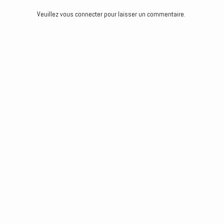
k
n
e
Veuillez vous connecter pour laisser un commentaire.
r