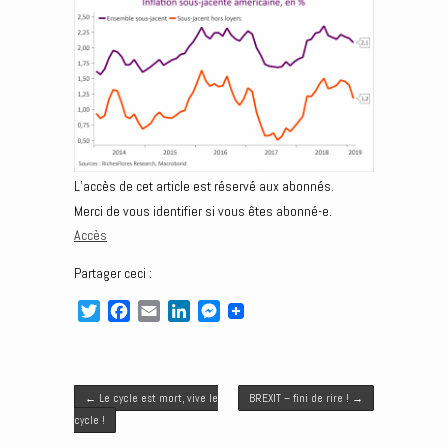
L’accès de cet article est réservé aux abonnés.
Merci de vous identifier si vous êtes abonné-e.
Accès
Partager ceci :
T
F
E
L
M
w
a
m
i
e
i
c
a
n
s
t
e
i
k
s
Post navigation
t
b
l
e
e
←
Le cycle est mort, vive le
BREXIT – fini de rire !
→
e
o
d
n
cycle !
r
o
I
g