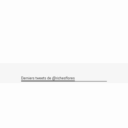
Derniers tweets de @richesflores
Le flux Twitter n’est pas disponible pour le moment.
Rechercher
Recherche
Archives
Archives