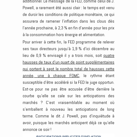
additionnel. Le message de la FED, comme celui de J.
Powell, a rarement été aussi clair : le temps est venu
de durcir les conditions de politique monétaire, ce qui
assurera de ramener l’inflation dans les clous dès
l’année prochaine, à 2,3 % en fin d’année pour les prix
à la consommation hors énergie et alimentation.
Pour arriver à cette fin, la FED programme de relever
ses taux directeurs jusqu’à 1,9 % d’ici décembre au
lieu de 0,9 % envisagé il y a trois mois, soit
quatre
hausses de taux d’un quart de point supplémentaires
qui portent à sept le nombre total de hausses cette
année, une à chaque FOMC
, le rythme étant
susceptible d’être accéléré si la FED le juge opportun.
Est-ce pour ne pas être accusée d’être derrière la
courbe qu’elle se cale sur les anticipations des
marchés ? C’est vraisemblable au moment où
s’emballent à nouveau les anticipations de long
terme. Comme le dit J. Powell, pas d’inquiétude à
avoir, puisque les marchés anticipent déjà ce qu’elle
annonce ce soir !