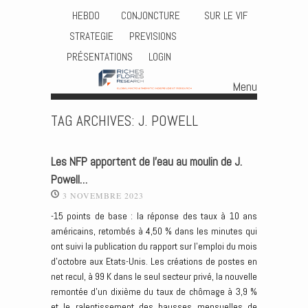
HEBDO
CONJONCTURE
SUR LE VIF
STRATEGIE
PREVISIONS
PRÉSENTATIONS
LOGIN
Menu
Skip to content
TAG ARCHIVES:
J. POWELL
Les NFP apportent de l’eau au moulin de J.
Powell…
3 NOVEMBRE 2023
-15 points de base : la réponse des taux à 10 ans
américains, retombés à 4,50 % dans les minutes qui
ont suivi la publication du rapport sur l’emploi du mois
d’octobre aux Etats-Unis. Les créations de postes en
net recul, à 99 K dans le seul secteur privé, la nouvelle
remontée d’un dixième du taux de chômage à 3,9 %
et le ralentissement des hausses mensuelles de