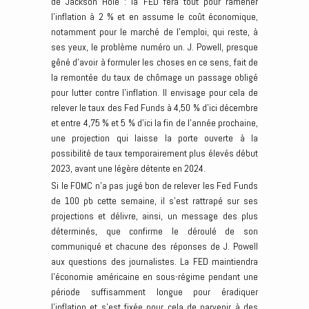
de Jackson Hole : la FED fera tout pour ramener
l’inflation à 2 % et en assume le coût économique,
notamment pour le marché de l’emploi, qui reste, à
ses yeux, le problème numéro un. J. Powell, presque
gêné d’avoir à formuler les choses en ce sens, fait de
la remontée du taux de chômage un passage obligé
pour lutter contre l’inflation. Il envisage pour cela de
relever le taux des Fed Funds à 4,50 % d’ici décembre
et entre 4,75 % et 5 % d’ici la fin de l’année prochaine,
une projection qui laisse la porte ouverte à la
possibilité de taux temporairement plus élevés début
2023, avant une légère détente en 2024.
Si le FOMC n’a pas jugé bon de relever les Fed Funds
de 100 pb cette semaine, il s’est rattrapé sur ses
projections et délivre, ainsi, un message des plus
déterminés, que confirme le déroulé de son
communiqué et chacune des réponses de J. Powell
aux questions des journalistes. La FED maintiendra
l’économie américaine en sous-régime pendant une
période suffisamment longue pour éradiquer
l’inflation et s’est fixée pour cela de parvenir à des