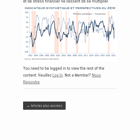
et de stress financier ne cessent de se multiplier.
You need to be logged in to view the rest of the
content. Veuillez
Log In
. Not a Member?
Nous
Rejoindre
Post navigation
←
Articles plus anciens