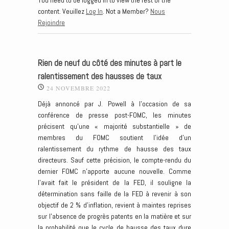
You need to be logged in to view the rest of the
content. Veuillez
Log In
. Not a Member?
Nous
Rejoindre
Rien de neuf du côté des minutes à part le
ralentissement des hausses de taux
24 NOVEMBRE 2022
Déjà annoncé par J. Powell à l’occasion de sa
conférence de presse post-FOMC, les minutes
précisent qu’une « majorité substantielle » de
membres du FOMC soutient l’idée d’un
ralentissement du rythme de hausse des taux
directeurs. Sauf cette précision, le compte-rendu du
dernier FOMC n’apporte aucune nouvelle. Comme
l’avait fait le président de la FED, il souligne la
détermination sans faille de la FED à revenir à son
objectif de 2 % d’inflation, revient à maintes reprises
sur l’absence de progrès patents en la matière et sur
la probabilité que le cycle de hausse des taux dure