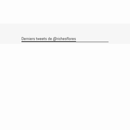
Derniers tweets de @richesflores
Le flux Twitter n’est pas disponible pour le moment.
Rechercher
Recherche
Archives
Archives
Produits et services
Le produit
Recherche
Analyses
Prévisions
Le service
Abonnements