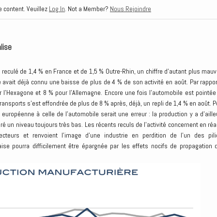
e content. Veuillez
Log In
. Not a Member?
Nous Rejoindre
lise
reculé de 1,4 % en France et de 1,5 % Outre-Rhin, un chiffre d’autant plus mauv
 avait déjà connu une baisse de plus de 4 % de son activité en août. Par rappor
 l’Hexagone et 8 % pour l’Allemagne. Encore une fois l’automobile est pointée
transports s’est effondrée de plus de 8 % après, déjà, un repli de 1,4 % en août. P
 européenne à celle de l’automobile serait une erreur : la production y a d’aille
 un niveau toujours très bas. Les récents reculs de l’activité concernent en réal
teurs et renvoient l’image d’une industrie en perdition de l’un des pili
se pourra difficilement être épargnée par les effets nocifs de propagation 