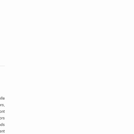
lle
rs,
ont
ors
nds
ent