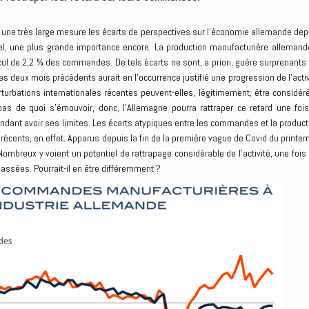
 une très large mesure les écarts de perspectives sur l’économie allemande dep
uel, une plus grande importance encore. La production manufacturière allemand
cul de 2,2 % des commandes. De tels écarts ne sont, a priori, guère surprenants ;
ux mois précédents aurait en l’occurrence justifié une progression de l’activ
rturbations internationales récentes peuvent-elles, légitimement, être considér
s de quoi s’émouvoir, donc, l’Allemagne pourra rattraper ce retard une fois
endant avoir ses limites. Les écarts atypiques entre les commandes et la product
 récents, en effet. Apparus depuis la fin de la première vague de Covid du printe
ombreux y voient un potentiel de rattrapage considérable de l’activité, une fois 
ssées. Pourrait-il en être différemment ?