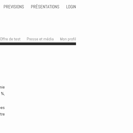
PREVISIONS
PRÉSENTATIONS
LOGIN
Offre de test
Presse et média
Mon profil
mie
 %,
ées
tre