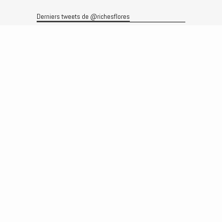
Derniers tweets de @richesflores
Le flux Twitter n’est pas disponible pour le moment.
Rechercher
Recherche
Archives
Archives
Produits et services
Le produit
Recherche
Analyses
Prévisions
Le service
Abonnements
Commissions de courtage
Véronique Riches-Flores
Biographie