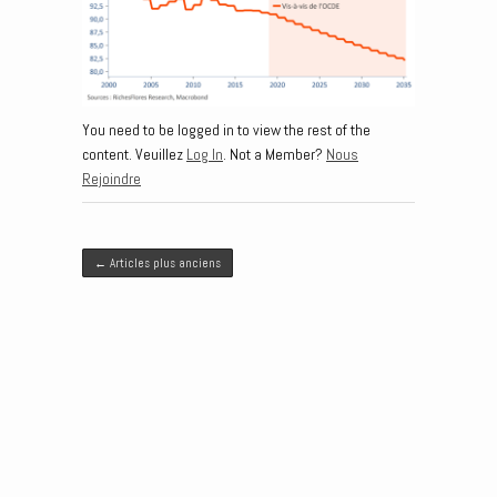
You need to be logged in to view the rest of the
content. Veuillez
Log In
. Not a Member?
Nous
Rejoindre
Post navigation
←
Articles plus anciens