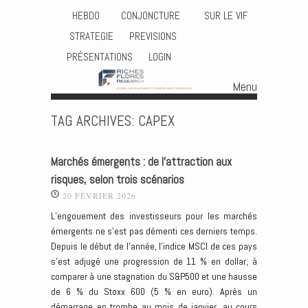
HEBDO
CONJONCTURE
SUR LE VIF
STRATEGIE
PREVISIONS
PRÉSENTATIONS
LOGIN
Menu
Skip to content
TAG ARCHIVES:
CAPEX
Marchés émergents : de l’attraction aux
risques, selon trois scénarios
20 FÉVRIER 2026
L’engouement des investisseurs pour les marchés
émergents ne s’est pas démenti ces derniers temps.
Depuis le début de l’année, l’indice MSCI de ces pays
s’est adjugé une progression de 11 % en dollar, à
comparer à une stagnation du S&P500 et une hausse
de 6 % du Stoxx 600 (5 % en euro). Après un
démarrage en trombe au mois de janvier, au cours