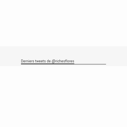
Derniers tweets de @richesflores
Le flux Twitter n’est pas disponible pour le moment.
Rechercher
Recherche
Archives
Archives
Produits et services
Le produit
Recherche