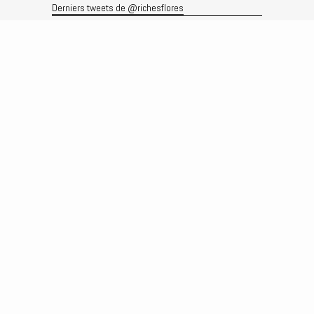
Derniers tweets de @richesflores
Le flux Twitter n’est pas disponible pour le moment.
Rechercher
Recherche
Archives
Archives
Produits et services
Le produit
Recherche
Analyses
Prévisions
Le service
Abonnements
Commissions de courtage
Véronique Riches-Flores
Biographie