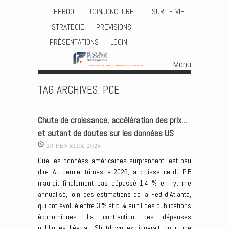
HEBDO
CONJONCTURE
SUR LE VIF
STRATEGIE
PREVISIONS
PRÉSENTATIONS
LOGIN
Menu
Skip to content
TAG ARCHIVES:
PCE
Chute de croissance, accélération des prix…
et autant de doutes sur les données US
20 FÉVRIER 2026
Que les données américaines surprennent, est peu
dire. Au dernier trimestre 2025, la croissance du PIB
n’aurait finalement pas dépassé 1,4 % en rythme
annualisé, loin des estimations de la Fed d’Atlanta,
qui ont évolué entre 3 % et 5 % au fil des publications
économiques. La contraction des dépenses
publiques liée au Shutdown expliquerait pour une