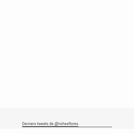
Derniers tweets de @richesflores
Le flux Twitter n’est pas disponible pour le moment.