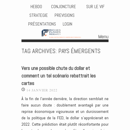
HEBDO
CONJONCTURE
SUR LE VIF
STRATEGIE
PREVISIONS
PRÉSENTATIONS
LOGIN
Menu
Skip to content
TAG ARCHIVES:
PAYS ÉMERGENTS
Vers une possible chute du dollar et
comment un tel scénario rebattrait les
cartes
14 JANVIER 2022
À la fin de l’année dernière, la direction semblait ne
faire aucun doute : doublement avantagé par une
reprise économique vigoureuse et un durcissement
de la politique de la FED, le dollar s’apprécierait en
2022. Cette prédiction était plutôt réconfortante pour