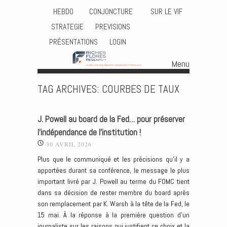
HEBDO
CONJONCTURE
SUR LE VIF
STRATEGIE
PREVISIONS
PRÉSENTATIONS
LOGIN
Menu
Skip to content
TAG ARCHIVES:
COURBES DE TAUX
J. Powell au board de la Fed… pour préserver
l’indépendance de l’institution !
30 AVRIL 2026
Plus que le communiqué et les précisions qu’il y a
apportées durant sa conférence, le message le plus
important livré par J. Powell au terme du FOMC tient
dans sa décision de rester membre du board après
son remplacement par K. Warsh à la tête de la Fed, le
15 mai. À la réponse à la première question d’un
journaliste sur les raisons qui justifient ce choix et la