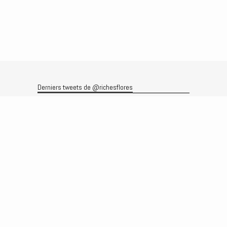
Derniers tweets de @richesflores
Le flux Twitter n’est pas disponible pour le moment.
Rechercher
Recherche
Archives
Archives
Produits et services
Le produit
Recherche
Analyses
Prévisions