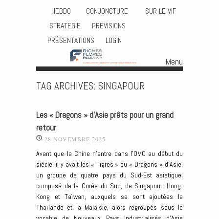
HEBDO
CONJONCTURE
SUR LE VIF
STRATEGIE
PREVISIONS
PRÉSENTATIONS
LOGIN
Menu
Skip to content
TAG ARCHIVES:
SINGAPOUR
Les « Dragons » d’Asie prêts pour un grand
retour
28 NOVEMBRE 2025
Avant que la Chine n’entre dans l’OMC au début du
siècle, il y avait les « Tigres » ou « Dragons » d’Asie,
un groupe de quatre pays du Sud-Est asiatique,
composé de la Corée du Sud, de Singapour, Hong-
Kong et Taïwan, auxquels se sont ajoutées la
Thaïlande et la Malaisie, alors regroupés sous le
vocable de Nouveaux Pays Industrialisés d’Asie