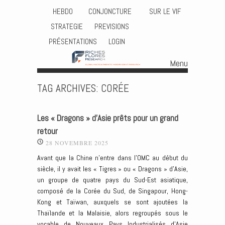
HEBDO
CONJONCTURE
SUR LE VIF
STRATEGIE
PREVISIONS
PRÉSENTATIONS
LOGIN
Menu
Skip to content
TAG ARCHIVES:
CORÉE
Les « Dragons » d’Asie prêts pour un grand
retour
28 NOVEMBRE 2025
Avant que la Chine n’entre dans l’OMC au début du
siècle, il y avait les « Tigres » ou « Dragons » d’Asie,
un groupe de quatre pays du Sud-Est asiatique,
composé de la Corée du Sud, de Singapour, Hong-
Kong et Taïwan, auxquels se sont ajoutées la
Thaïlande et la Malaisie, alors regroupés sous le
vocable de Nouveaux Pays Industrialisés d’Asie