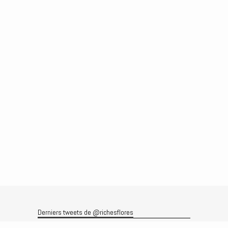
Derniers tweets de @richesflores
Le flux Twitter n’est pas disponible pour le moment.