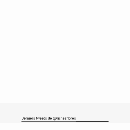
Derniers tweets de @richesflores
Le flux Twitter n’est pas disponible pour le moment.