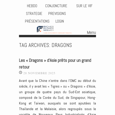
HEBDO
CONJONCTURE
SUR LE VIF
STRATEGIE
PREVISIONS
PRÉSENTATIONS
LOGIN
Menu
Skip to content
TAG ARCHIVES:
DRAGONS
Les « Dragons » d’Asie prêts pour un grand
retour
28 NOVEMBRE 2025
Avant que la Chine n’entre dans l’OMC au début du
siècle, il y avait les « Tigres » ou « Dragons » d’Asie,
un groupe de quatre pays du Sud-Est asiatique,
composé de la Corée du Sud, de Singapour, Hong-
Kong et Taïwan, auxquels se sont ajoutées la
Thaïlande et la Malaisie, alors regroupés sous le
vocable de Nouveaux Pays Industrialisés d’Asie