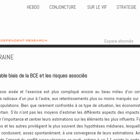
HEBDO
CONJONCTURE
SUR LE VIF
STRATEGIE
Skip to content
Menu
Espace abonnés
RAINE
ble biais de la BCE et les risques associés
ose aisée et l’exercice est plus compliqué encore au beau milieu d’un conf
 radicaux d’un jour à l’autre, aux retentissements plus ou moins marqués sur 
populations. Bien que rarement confrontés à ce type de situation, les économis
ertain. S’ils n’ont pas les moyens d’estimer les différents aspects des impacts
ser l’importance et centrer leurs estimations sur les éléments les plus influents. F
uns et les autres privilégient le plus souvent des hypothèses médianes, lesquell
, conduisent, assez spontanément, à une convergence de leurs estimations. Ain
de l’impact du conflit russo-ukrainien ce jeudi, estime à un 1,1 points la perte