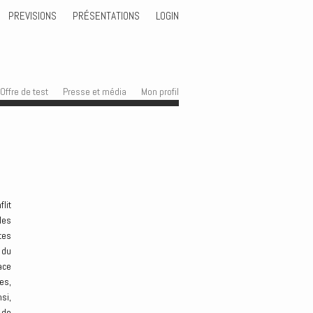
PREVISIONS
PRÉSENTATIONS
LOGIN
Offre de test
Presse et média
Mon profil
lit
les
tes
 du
ace
es,
si,
 de