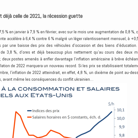
t déjà celle de 2021, la récession guette
7,5 % en janvier à 7,9 % en février, avec sur le mois une augmentation de 0,8 %, c
ente accélère à 6,4 % contre 6 % malgré un léger ralentissement mensuel, à +0,
 par une baisse des prix des véhicules d’occasion et des biens d’éducation.
rus de 3,8 %, d’ores et déjà beaucoup plus nettement qu’au cours des deux m
 ; deux postes amenés à enfler davantage l’inflation américaine à brève échéan
nflation de 2022 marquera un nouveau record. Si les prix se stabilisaient totalem
bre, l’inflation de 2022 atteindrait, en effet, 4,8 %, un dixième de point au-des
ns, avant même les conséquences du conflit ukrainien…