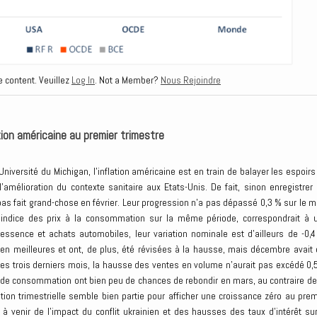
e content. Veuillez
Log In
. Not a Member?
Nous Rejoindre
ion américaine au premier trimestre
ersité du Michigan, l’inflation américaine est en train de balayer les espoirs
mélioration du contexte sanitaire aux Etats-Unis. De fait, sinon enregistrer 
 pas fait grand-chose en février. Leur progression n’a pas dépassé 0,3 % sur le m
l’indice des prix à la consommation sur la même période, correspondrait à 
essence et achats automobiles, leur variation nominale est d’ailleurs de -0,4
ien meilleures et ont, de plus, été révisées à la hausse, mais décembre avait 
s trois derniers mois, la hausse des ventes en volume n’aurait pas excédé 0,
 de consommation ont bien peu de chances de rebondir en mars, au contraire de
ion trimestrielle semble bien partie pour afficher une croissance zéro au prem
à venir de l’impact du conflit ukrainien et des hausses des taux d’intérêt sur