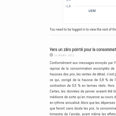
You need to be logged in to view the rest of th
Vers un zéro pointé pour la consommat
16 MARS 2022
Conformément aux messages envoyés par l’Univ
reprise de la consommation escomptés de l’a
hausses des prix, les ventes de détail, n’ont
ce qui, corrigé de la hausse de 0,8 % de 
contraction de 0,5 % en termes réels. Hors 
Certes, les données de janvier avaient été b
médiocre de sorte qu’en moyenne au cours de
en rythme annualisé. Alors que les dépenses
que feront sans doute les prix, la consommat
trimestre de l’année, avant même les effets 