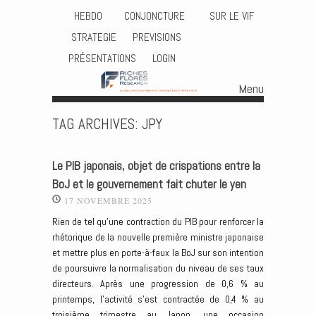
HEBDO
CONJONCTURE
SUR LE VIF
STRATEGIE
PREVISIONS
PRÉSENTATIONS
LOGIN
Menu
Skip to content
TAG ARCHIVES:
JPY
Le PIB japonais, objet de crispations entre la
BoJ et le gouvernement fait chuter le yen
17 NOVEMBRE 2025
Rien de tel qu’une contraction du PIB pour renforcer la
rhétorique de la nouvelle première ministre japonaise
et mettre plus en porte-à-faux la BoJ sur son intention
de poursuivre la normalisation du niveau de ses taux
directeurs. Après une progression de 0,6 % au
printemps, l’activité s’est contractée de 0,4 % au
troisième trimestre au Japon, une occasion