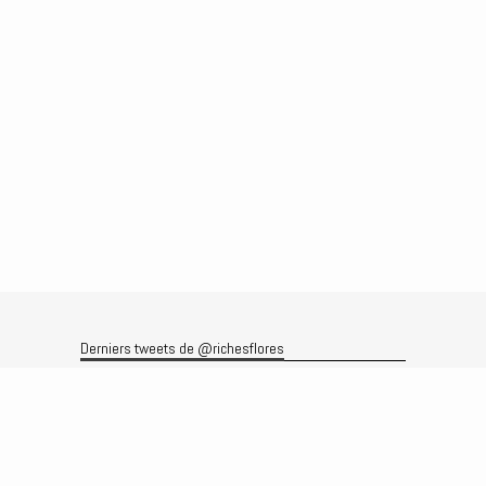
Derniers tweets de @richesflores
Le flux Twitter n’est pas disponible pour le moment.
Rechercher
Recherche
Archives