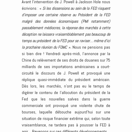
Avant l’intervention de J. Powell à Jackson Hole nous
écrivions : «
Si les dissensions au sein de la FED risquent
d’imposer une certaine réserve au Président de la FED
malgré des données économiques (PMI notamment)
passablement médiocres, la réponse des marchés à cette
déception ne laissera vraisemblablement pas beaucoup de
temps au président de la FED pour se raviser… même d’ici
la prochaine réunion du FOMC ».
Nous ne pensions pas
si bien dire ! Vendredi après-midi, l’annonce par la
Chine du relèvement de ses droits de douanes sur 75
milliards de ses importations américaines a court-
circuité le discours de J. Powell et provoqué une
réplique quasi-immédiate du président américain.
Dès lors, les marchés, n’ont pas eu le temps de
digérer le contenu de l’allocution du président de la
Fed que les nouvelles salves dans la guerre
commerciale ont provoqué une violente chute de
bourses, laquelle débouche aujourd’hui sur une
situation de risque financier extrême qui, selon toute
vraisemblance, ne tardera pas à pousser la FED à
agir… Revenons sur ces différents développements.