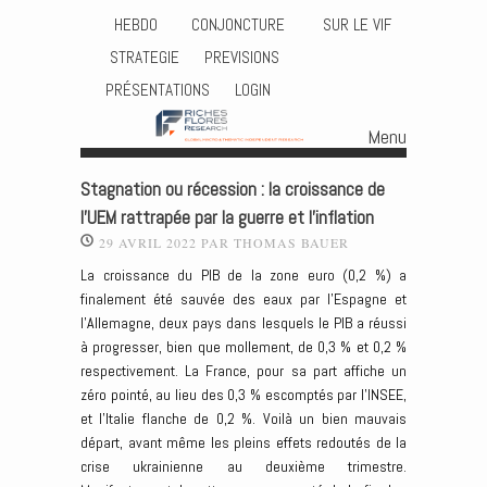
HEBDO
CONJONCTURE
SUR LE VIF
STRATEGIE
PREVISIONS
PRÉSENTATIONS
LOGIN
Menu
Skip to content
Stagnation ou récession : la croissance de
l’UEM rattrapée par la guerre et l’inflation
29 AVRIL 2022
PAR
THOMAS BAUER
La croissance du PIB de la zone euro (0,2 %) a
finalement été sauvée des eaux par l’Espagne et
l’Allemagne, deux pays dans lesquels le PIB a réussi
à progresser, bien que mollement, de 0,3 % et 0,2 %
respectivement. La France, pour sa part affiche un
zéro pointé, au lieu des 0,3 % escomptés par l’INSEE,
et l’Italie flanche de 0,2 %. Voilà un bien mauvais
départ, avant même les pleins effets redoutés de la
crise ukrainienne au deuxième trimestre.