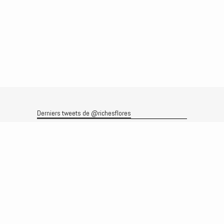
Derniers tweets de @richesflores
Le flux Twitter n’est pas disponible pour le moment.
Rechercher
Recherche
Archives
Archives
Produits et services
Le produit