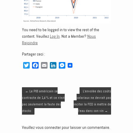
You need to be logged in to view the rest of the
content. Veuillez
Log In
. Not a Member?
Nous
Rejoindre
Partager ceci :
T
F
E
L
M
w
a
m
i
e
i
c
a
n
s
t
e
i
k
s
Post navigation
t
b
l
e
e
←
Le PIB américain se
L’envolée des coûts
e
o
d
n
contracte de 1,4 % et ce n’est
salariaux ne devrait pas
r
o
I
g
pas seulement la faute des
inciter la FED à mettre de
k
n
e
stocks
l’eau dans son vin
→
r
Veuillez vous connecter pour laisser un commentaire.