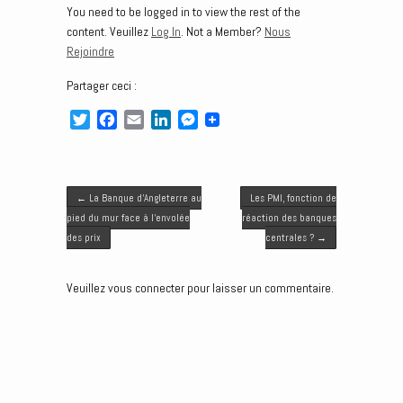
You need to be logged in to view the rest of the
content. Veuillez
Log In
. Not a Member?
Nous
Rejoindre
Partager ceci :
T
F
E
L
M
w
a
m
i
e
i
c
a
n
s
t
e
i
k
s
Post navigation
t
b
l
e
e
←
La Banque d’Angleterre au
Les PMI, fonction de
e
o
d
n
pied du mur face à l’envolée
réaction des banques
r
o
I
g
des prix
centrales ?
→
k
n
e
r
Veuillez vous connecter pour laisser un commentaire.