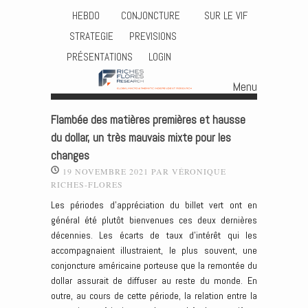
HEBDO
CONJONCTURE
SUR LE VIF
STRATEGIE
PREVISIONS
PRÉSENTATIONS
LOGIN
Menu
Skip to content
Flambée des matières premières et hausse
du dollar, un très mauvais mixte pour les
changes
19 NOVEMBRE 2021
PAR
VÉRONIQUE
RICHES-FLORES
Les périodes d’appréciation du billet vert ont en
général été plutôt bienvenues ces deux dernières
décennies. Les écarts de taux d’intérêt qui les
accompagnaient illustraient, le plus souvent, une
conjoncture américaine porteuse que la remontée du
dollar assurait de diffuser au reste du monde. En
outre, au cours de cette période, la relation entre la