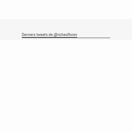
Derniers tweets de @richesflores
Le flux Twitter n’est pas disponible pour le moment.
Rechercher
Recherche
Archives
Archives
Produits et services
Le produit
Recherche
Analyses
Prévisions
Le service
Abonnements