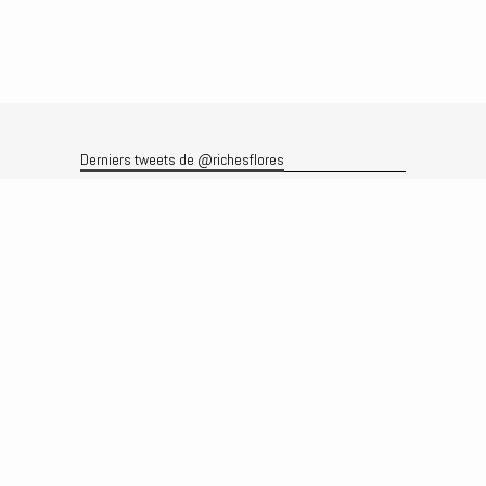
Derniers tweets de @richesflores
Le flux Twitter n’est pas disponible pour le moment.
Rechercher
Recherche
Archives
Archives
Produits et services
Le produit
Recherche
Analyses
Prévisions
Le service