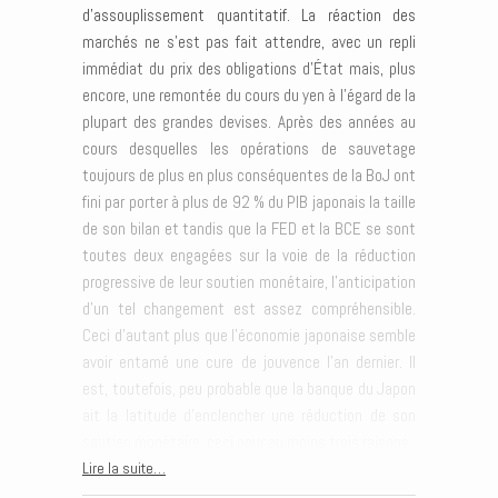
d’assouplissement quantitatif. La réaction des
marchés ne s’est pas fait attendre, avec un repli
immédiat du prix des obligations d’État mais, plus
encore, une remontée du cours du yen à l’égard de la
plupart des grandes devises. Après des années au
cours desquelles les opérations de sauvetage
toujours de plus en plus conséquentes de la BoJ ont
fini par porter à plus de 92 % du PIB japonais la taille
de son bilan et tandis que la FED et la BCE se sont
toutes deux engagées sur la voie de la réduction
progressive de leur soutien monétaire, l’anticipation
d’un tel changement est assez compréhensible.
Ceci d’autant plus que l’économie japonaise semble
avoir entamé une cure de jouvence l’an dernier. Il
est, toutefois, peu probable que la banque du Japon
ait la latitude d’enclencher une réduction de son
soutien monétaire, ceci pour au moins trois raisons.
Lire la suite…