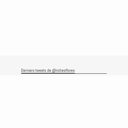
Derniers tweets de @richesflores
Le flux Twitter n’est pas disponible pour le moment.
Rechercher
Recherche
Archives
Archives
Produits et services
Le produit