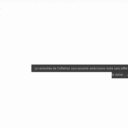
lencher une réduction de son soutien monétaire, ceci pour au moins trois raison
.
.
La remontée de l’inflation sous-jacente américaine reste sans effet
le dollar…