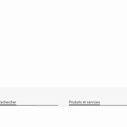
echercher
Produits et services
Recherche
Le produit
Recherche
rchives
Analyses
rchives