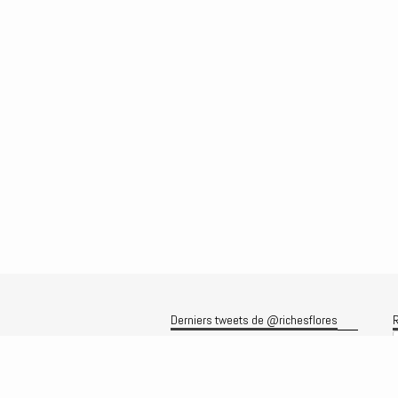
Derniers tweets de @richesflores
R
Le flux Twitter n’est pas disponible
pour le moment.
A
A