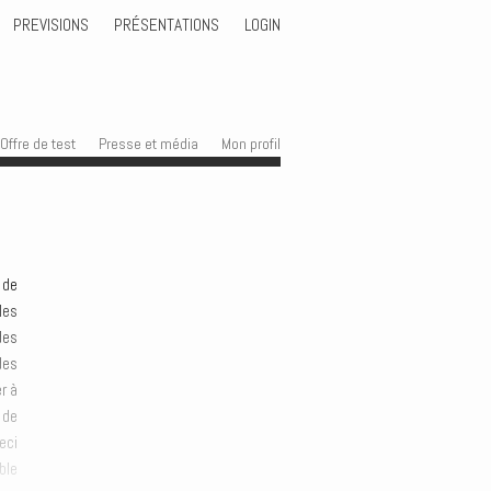
PREVISIONS
PRÉSENTATIONS
LOGIN
Offre de test
Presse et média
Mon profil
 de
les
des
des
r à
 de
eci
ble