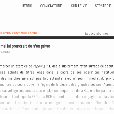
HEBDO
CONJONCTURE
SUR LE VIF
STRATEGIE
Skip to content
Menu
Espace abonnés
al lui prendrait de s’en priver
-FLORES
amorcer un exercice de
tapering
? L’idée a subitement refait surface ce début
ses achats de titres longs dans le cadre de ses opérations habituel
n des marchés ne s’est pas fait attendre, avec un repli immédiat du prix 
emontée du cours du yen à l’égard de la plupart des grandes devises. Après 
 sauvetage toujours de plus en plus conséquentes de la BoJ ont fini par porte
n bilan et tandis que la FED et la BCE se sont toutes deux engagées sur la voie
monétaire, l’anticipation d’un tel changement est assez compréhensible. C
e avoir entamé une cure de jouvence l’an dernier. Il est, toutefois, peu proba