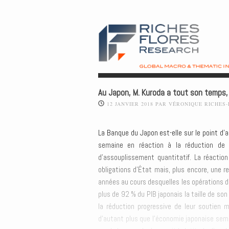
Au Japon, M. Kuroda a tout son temps, m
12 JANVIER 2018
PAR
VÉRONIQUE RICHES
La Banque du Japon est-elle sur le point d’
semaine en réaction à la réduction de 
d’assouplissement quantitatif. La réactio
obligations d’État mais, plus encore, une r
années au cours desquelles les opérations de
plus de 92 % du PIB japonais la taille de so
la réduction progressive de leur soutien 
d’autant plus que l’économie japonaise sembl