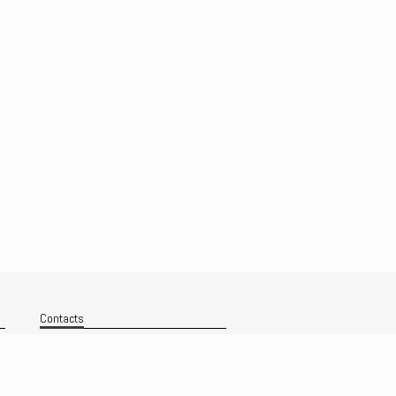
Contacts
Nous contacter
Technique
Politique de confidentialité