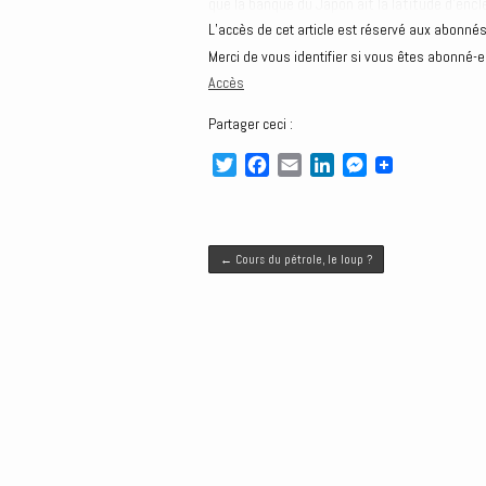
que la banque du Japon ait la latitude d’enc
L’accès de cet article est réservé aux abonnés
Merci de vous identifier si vous êtes abonné-e
Accès
Partager ceci :
T
F
E
L
M
w
a
m
i
e
i
c
a
n
s
t
e
i
k
s
Post navigation
t
b
l
e
e
←
Cours du pétrole, le loup ?
e
o
d
n
r
o
I
g
k
n
e
r