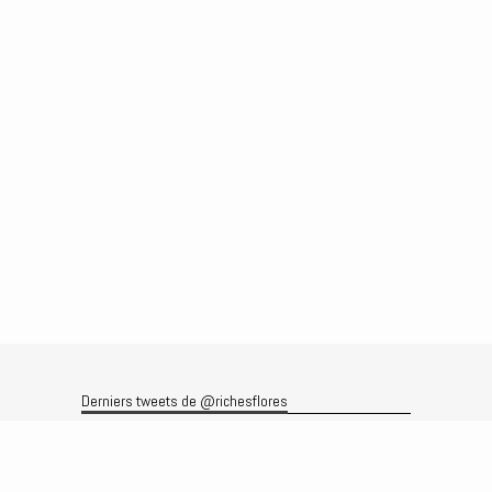
Derniers tweets de @richesflores
Le flux Twitter n’est pas disponible pour le moment.
Rechercher
Recherche