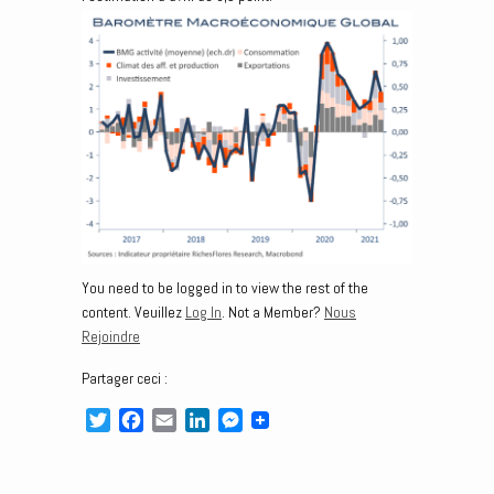
You need to be logged in to view the rest of the
content. Veuillez
Log In
. Not a Member?
Nous
Rejoindre
Partager ceci :
T
F
E
L
M
w
a
m
i
e
i
c
a
n
s
t
e
i
k
s