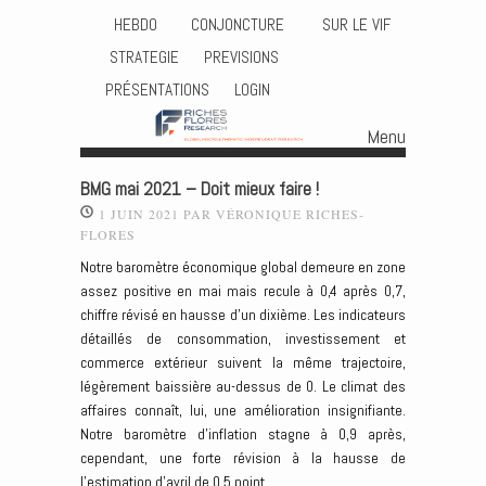
HEBDO
CONJONCTURE
SUR LE VIF
STRATEGIE
PREVISIONS
PRÉSENTATIONS
LOGIN
Menu
Skip to content
BMG mai 2021 – Doit mieux faire !
1 JUIN 2021
PAR
VÉRONIQUE RICHES-
FLORES
Notre baromètre économique global demeure en zone
assez positive en mai mais recule à 0,4 après 0,7,
chiffre révisé en hausse d’un dixième. Les indicateurs
détaillés de consommation, investissement et
commerce extérieur suivent la même trajectoire,
légèrement baissière au-dessus de 0. Le climat des
affaires connaît, lui, une amélioration insignifiante.
Notre baromètre d’inflation stagne à 0,9 après,
cependant, une forte révision à la hausse de
l’estimation d’avril de 0,5 point.