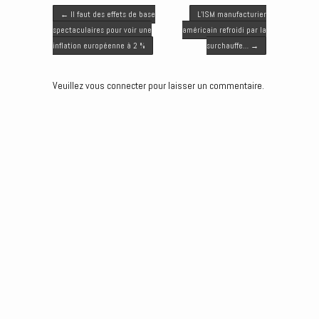
Post navigation
t
b
l
e
e
←
Il faut des effets de base
L’ISM manufacturier
e
o
d
n
spectaculaires pour voir une
américain refroidi par la
r
o
I
g
inflation européenne à 2 %
surchauffe…
→
k
n
e
r
Veuillez vous connecter pour laisser un commentaire.