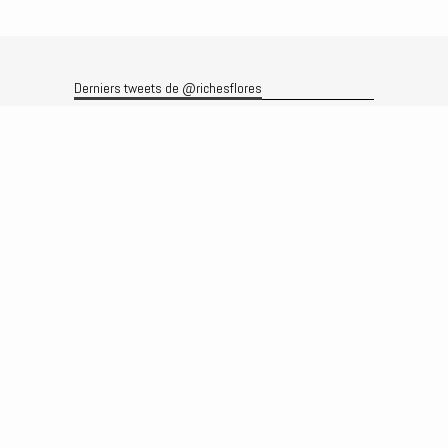
Derniers tweets de @richesflores
Le flux Twitter n’est pas disponible pour le moment.
Rechercher
Recherche
Archives
Archives
Produits et services
Le produit
Recherche
Analyses
Prévisions
Le service
Abonnements
Commissions de courtage