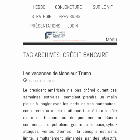
HEBDO
CONJONCTURE
SUR LE VIF
STRATEGIE
PREVISIONS
PRÉSENTATIONS
LOGIN
Menu
Skip to content
TAG ARCHIVES:
CRÉDIT BANCAIRE
Les vacances de Monsieur Trump
17 AOÛT 2018
Le président américain n’a pas chômé durant ces
semaines estivales, semblant prendre un malin
plaisir à jongler avec les nerfs de ses partenaires-
concurrents auxquels il attribue tour à tour le rôle
d’ami de toujours ou de pire ennemi. Guerre
commerciale et pétrolière, guerre de l’espace, cyber-
attaques, ventes d’armes ; la panoplie est sans
limite, simultanément alimentée par des objectifs