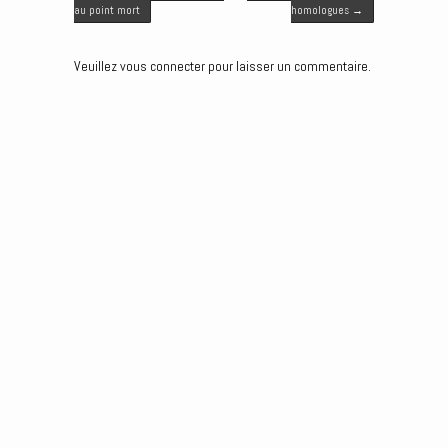
r
o
I
g
au point mort
homologues
→
k
n
e
r
Veuillez vous connecter pour laisser un commentaire.