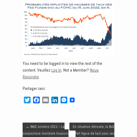
You need to be logged in to view the rest of the
content. Veuillez
Log In
. Not a Member?
Nous
Rejoindre
Partager ceci :
T
F
E
L
M
w
a
m
i
e
i
c
a
n
s
t
e
i
k
s
Post navigation
t
b
l
e
e
←
BMG octobre 2021 – La
En situation délicate, la BoE
e
o
d
n
conjoncture mondiale toujours
fait figure de test pour ses