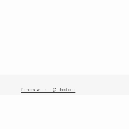
Derniers tweets de @richesflores
Le flux Twitter n’est pas disponible pour le moment.
Rechercher
Recherche
Archives