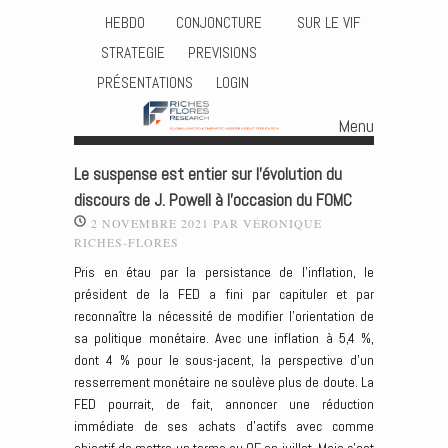
HEBDO
CONJONCTURE
SUR LE VIF
STRATEGIE
PREVISIONS
PRÉSENTATIONS
LOGIN
Menu
Skip to content
Le suspense est entier sur l’évolution du
discours de J. Powell à l’occasion du FOMC
2 NOVEMBRE 2021
PAR
VÉRONIQUE
RICHES-FLORES
Pris en étau par la persistance de l’inflation, le
président de la FED a fini par capituler et par
reconnaître la nécessité de modifier l’orientation de
sa politique monétaire. Avec une inflation à 5,4 %,
dont 4 % pour le sous-jacent, la perspective d’un
resserrement monétaire ne soulève plus de doute. La
FED pourrait, de fait, annoncer une réduction
immédiate de ses achats d’actifs avec comme