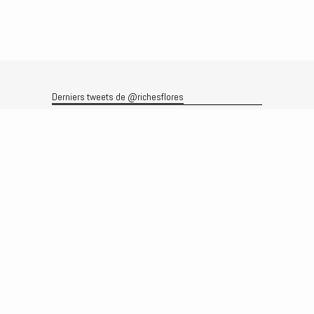
Derniers tweets de @richesflores
Le flux Twitter n’est pas disponible pour le moment.
Rechercher
Recherche
Archives
Archives
Produits et services
Le produit
Recherche
Analyses
Prévisions
Le service