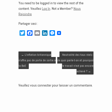
You need to be logged in to view the rest of the
content. Veuillez
Log In
. Not a Member?
Nous
Rejoindre
Partager ceci :
T
F
E
L
M
w
a
m
i
e
i
c
a
n
s
t
e
i
k
s
Post navigation
t
b
l
e
e
←
L’inflation britannique
Neutralité des taux réels :
e
o
d
n
n’offre pas de porte de sortie à
de quoi parle-t-on et pourquoi
r
o
I
g
la BoE
le travail n’est pas encore
k
n
e
achevé ?
→
r
Veuillez vous connecter pour laisser un commentaire.