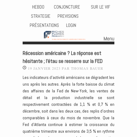
HEBDO
CONJONCTURE
SUR LE VIF
STRATEGIE
PREVISIONS
PRÉSENTATIONS
LOGIN
Menu
Skip to content
Récession américaine ? La réponse est
hésitante ; l’étau se resserre sur la FED
19 JANVIER 2023
PAR
THOMAS BAUER
Les indicateurs d’activité américains se dégradent les
uns après les autres. Après la forte baisse du climat
des affaires de la Fed de New-York, les ventes de
détail et la production industrielle se sont
respectivement contractées de 1,1 % et 0,7 % en
décembre, soit dans les deux cas, des replis d’ordres
comparables à ceux du mois de novembre. Que la
Fed d’Atlanta continue à estimer la croissance du
quatrième trimestre aux environs de 3,5 % en rythme