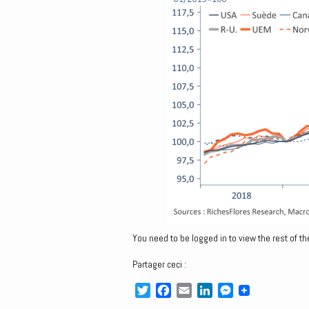
You need to be logged in to view the rest of th
Partager ceci :
T
F
E
L
M
w
a
m
i
e