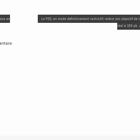
laza en
La FED, en mode définitivement restrictif, relève son objectif de 
réel à 150 pb
entaire.