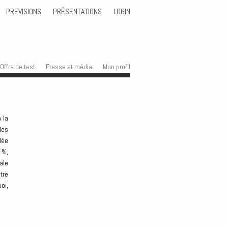
PREVISIONS
PRÉSENTATIONS
LOGIN
Offre de test
Presse et média
Mon profil
 la
les
lée
 %,
ale
tre
oi,