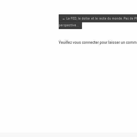
i
c
a
n
s
t
e
i
k
s
Post navigation
t
b
l
e
e
←
La FED, le dollar et le reste du monde. Pas de P
e
o
d
n
perspective…
r
o
I
g
k
n
e
Veuillez vous connecter pour laisser un comm
r