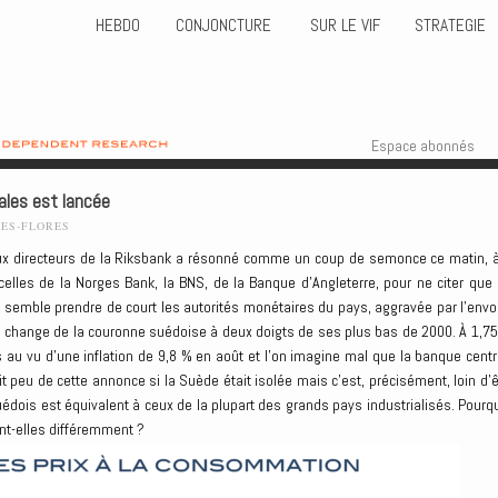
HEBDO
CONJONCTURE
SUR LE VIF
STRATEGIE
Skip to content
Menu
Espace abonnés
ales est lancée
HES-FLORES
ux directeurs de la Riksbank a résonné comme un coup de semonce ce matin, à
 celles de la Norges Bank, la BNS, de la Banque d’Angleterre, pour ne citer que 
qui semble prendre de court les autorités monétaires du pays, aggravée par l’envo
e change de la couronne suédoise à deux doigts de ses plus bas de 2000. À 1,75
es au vu d’une inflation de 9,8 % en août et l’on imagine mal que la banque centr
t peu de cette annonce si la Suède était isolée mais c’est, précisément, loin d’ê
uédois est équivalent à ceux de la plupart des grands pays industrialisés. Pourqu
ent-elles différemment ?