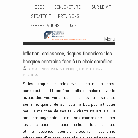
HEBDO
CONJONCTURE
SUR LE VIF
STRATEGIE
PREVISIONS
PRÉSENTATIONS
LOGIN
Menu
Skip to content
Inflation, croissance, risques financiers : les
banques centrales face à un choix cornélien
3 MAI 2022
PAR
VÉRONIQUE RICHES-
FLORES
Si les banques centrales avaient les mains libres,
sans doute la FED préfèrerait-elle d’emblée relever le
niveau des Fed Funds de 100 points de base cette
semaine, quand, de son côté, la BoE pourrait opter
pour le maintien de ses taux directeurs actuels. La
première augmenterait ainsi ses chances de casser
les anticipations d’inflation une bonne fois pour toute
et la seconde pourrait préserver l’économie