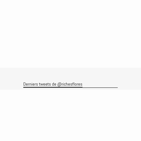
Derniers tweets de @richesflores
Le flux Twitter n’est pas disponible pour le moment.
Rechercher
Recherche
Archives
Archives
Produits et services