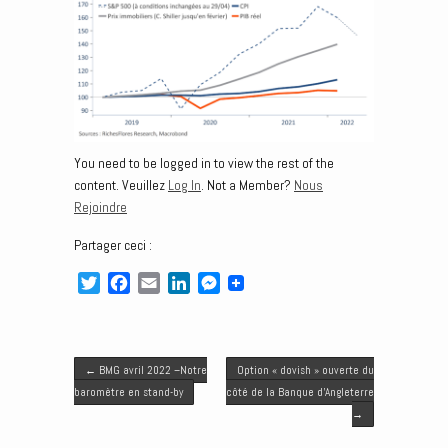
You need to be logged in to view the rest of the
content. Veuillez
Log In
. Not a Member?
Nous
Rejoindre
Partager ceci :
T
F
E
L
M
w
a
m
i
e
i
c
a
n
s
t
e
i
k
s
Post navigation
t
b
l
e
e
←
BMG avril 2022 –Notre
Option « dovish » ouverte du
e
o
d
n
baromètre en stand-by
côté de la Banque d’Angleterre
r
o
I
g
→
k
n
e