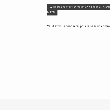
Post navigation
←
Hausse des taux et réduction du bilan au prog
la FED
Veuillez vous connecter pour laisser un comm