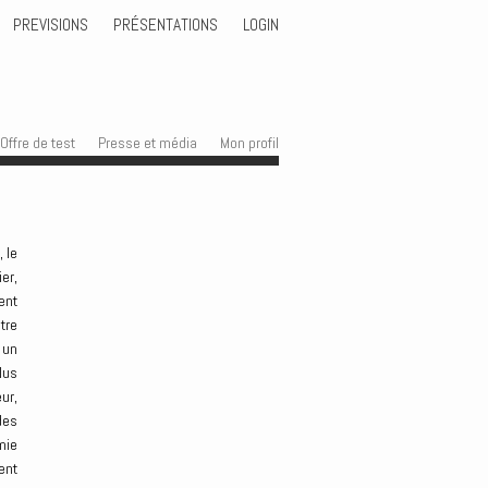
PREVISIONS
PRÉSENTATIONS
LOGIN
Offre de test
Presse et média
Mon profil
 le
er,
ent
tre
 un
lus
ur,
des
mie
ent