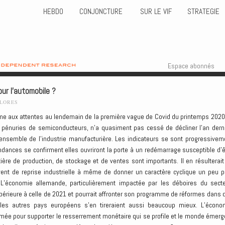
HEBDO
CONJONCTURE
SUR LE VIF
STRATEGIE
Skip to content
Menu
Espace abonnés
our l’automobile ?
FLORES
rme aux attentes au lendemain de la première vague de Covid du printemps 2020,
s pénuries de semiconducteurs, n’a quasiment pas cessé de décliner l’an derni
semble de l’industrie manufacturière. Les indicateurs se sont progressivem
dances se confirment elles ouvriront la porte à un redémarrage susceptible d’ê
ère de production, de stockage et de ventes sont importants. Il en résulterait
nt de reprise industrielle à même de donner un caractère cyclique un peu p
 L’économie allemande, particulièrement impactée par les déboires du secte
érieure à celle de 2021 et pourrait affronter son programme de réformes dans 
 les autres pays européens s’en tireraient aussi beaucoup mieux. L’écono
armée pour supporter le resserrement monétaire qui se profile et le monde émerg