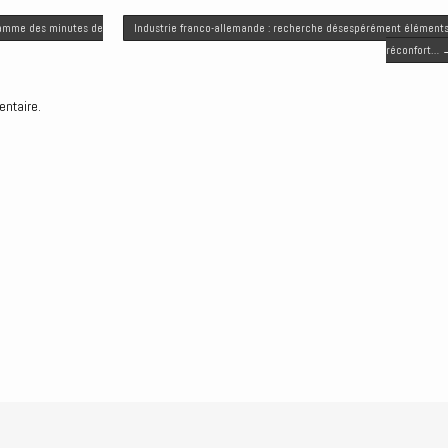
ramme des minutes de
Industrie franco-allemande : recherche désespérément élément
réconfort…
entaire.