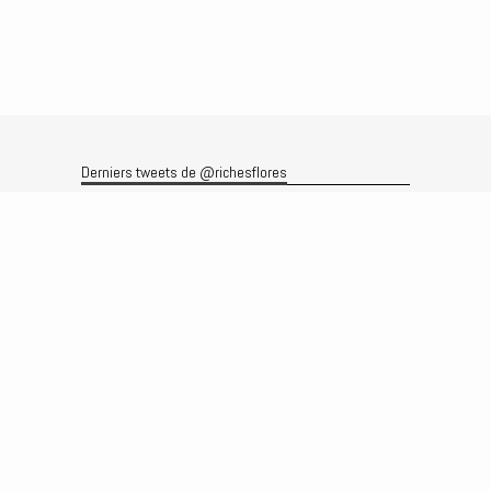
Derniers tweets de @richesflores
Le flux Twitter n’est pas disponible pour le moment.
Rechercher
Recherche
Archives
Archives
Produits et services
Le produit
Recherche
Analyses
Prévisions
Le service