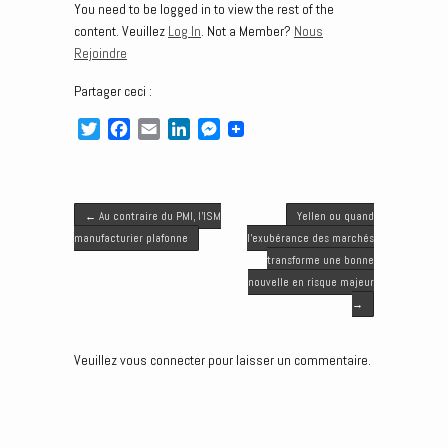
You need to be logged in to view the rest of the
content. Veuillez
Log In
. Not a Member?
Nous
Rejoindre
Partager ceci :
T
F
E
L
M
w
a
m
i
e
i
c
a
n
s
t
e
i
k
s
Post navigation
t
b
l
e
e
←
Au contraire du PMI, l’ISM
Yellen ou quand
e
o
d
n
manufacturier plafonne
l’exubérance des marchés
r
o
I
g
transforme une bonne
k
n
e
nouvelle en risque majeur
r
→
Veuillez vous connecter pour laisser un commentaire.