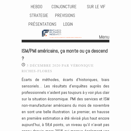
HEBDO
CONJONCTURE
SUR LE VIF
STRATEGIE
PREVISIONS
PRÉSENTATIONS
LOGIN
Menu
Skip to content
ISM/PMI américains, ça monte ou ça descend
?
3 DÉCEMBRE 2020
PAR
VÉRONIQUE
RICHES-FLORES
Écarts de méthodes, écarts d’historiques, biais
sensoriels… Les résultats d’enquêtes auprès des
professionnels n’aident pas toujours à y voir plus clair
sur la situation économique. PMI des services et ISM
non-manufacturier américains du mois de novembre
en sont une belle illustration. Le premier, en hausse
en première estimation a été révisé plus haut encore
aujourd’hui, à 58,4 points, un niveau qu’il n’avait pas