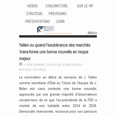
HEBDO
CONJONCTURE
SUR LE VIF
STRATEGIE
PREVISIONS
PRÉSENTATIONS
LOGIN
Menu
Skip to content
Yellen ou quand l’exubérance des marchés
transforme une bonne nouvelle en risque
majeur
4 DÉCEMBRE 2020
PAR
VÉRONIQUE
RICHES-FLORES
La nomination en début de semaine de J. Yellen
comme secrétaire d’État au Trésor de l’équipe de J.
Biden est sans conteste une bonne nouvelle,
approuvée par une grande majorité d’observateurs
compte-tenu de ce que l’ex-présidente de la FED a
montré de son habileté entre 2014 et 2018.
Démocrate chevronnée, reconnue pour son parcours