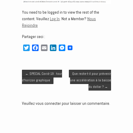
You need to be logged in to view the rest of the
content. Veuillez
Log In
. Not a Member?
Nous
Rejoindre
Partager ceci :
T
F
E
L
M
w
a
m
i
e
i
c
a
n
s
t
e
i
k
s
Post navigation
t
b
l
e
e
←
SPECIAL Covid-19 : tour
Que reste-t-il pour prévenir
e
o
d
n
d’horizon graphique
une accélération à la baisse
r
o
I
g
du dollar ?
→
k
n
e
r
Veuillez vous connecter pour laisser un commentaire.