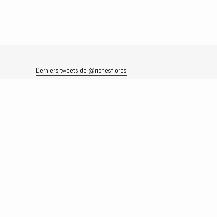
Derniers tweets de @richesflores
Le flux Twitter n’est pas disponible pour le moment.
Rechercher
Recherche
Archives
Archives
Produits et services
Le produit
Recherche
Analyses
Prévisions
Le service