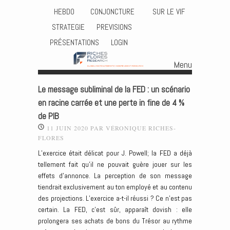
HEBDO
CONJONCTURE
SUR LE VIF
STRATEGIE
PREVISIONS
PRÉSENTATIONS
LOGIN
Menu
Skip to content
Le message subliminal de la FED : un scénario
en racine carrée et une perte in fine de 4 %
de PIB
11 JUIN 2020
PAR
VÉRONIQUE RICHES-
FLORES
L’exercice était délicat pour J. Powell; la FED a déjà
tellement fait qu’il ne pouvait guère jouer sur les
effets d’annonce. La perception de son message
tiendrait exclusivement au ton employé et au contenu
des projections. L’exercice a-t-il réussi ? Ce n’est pas
certain. La FED, c’est sûr, apparaît dovish : elle
prolongera ses achats de bons du Trésor au rythme