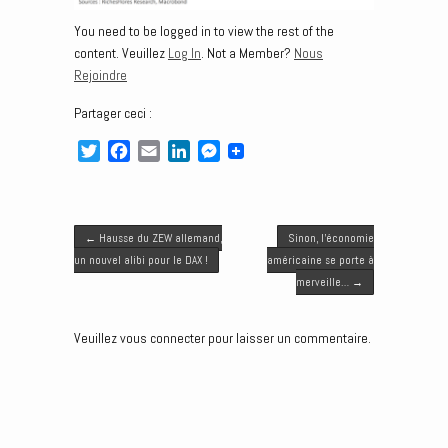
You need to be logged in to view the rest of the
content. Veuillez
Log In
. Not a Member?
Nous
Rejoindre
Partager ceci :
T
F
E
L
M
w
a
m
i
e
i
c
a
n
s
t
e
i
k
s
Post navigation
t
b
l
e
e
←
Hausse du ZEW allemand,
Sinon, l’économie
e
o
d
n
un nouvel alibi pour le DAX !
américaine se porte à
r
o
I
g
merveille…
→
k
n
e
r
Veuillez vous connecter pour laisser un commentaire.