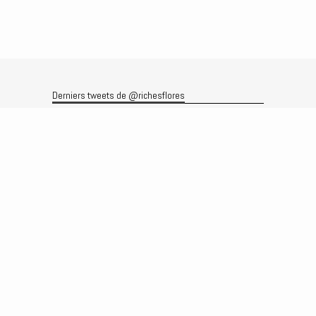
Derniers tweets de @richesflores
Le flux Twitter n’est pas disponible pour le moment.
Rechercher
Recherche
Archives
Archives
Produits et services
Le produit
Recherche
Analyses
Prévisions
Le service
Abonnements