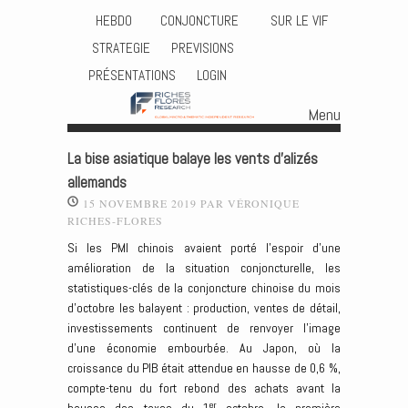
HEBDO
CONJONCTURE
SUR LE VIF
STRATEGIE
PREVISIONS
PRÉSENTATIONS
LOGIN
Menu
Skip to content
La bise asiatique balaye les vents d’alizés
allemands
15 NOVEMBRE 2019
PAR
VÉRONIQUE
RICHES-FLORES
Si les PMI chinois avaient porté l’espoir d’une
amélioration de la situation conjoncturelle, les
statistiques-clés de la conjoncture chinoise du mois
d’octobre les balayent : production, ventes de détail,
investissements continuent de renvoyer l’image
d’une économie embourbée. Au Japon, où la
croissance du PIB était attendue en hausse de 0,6 %,
compte-tenu du fort rebond des achats avant la
er