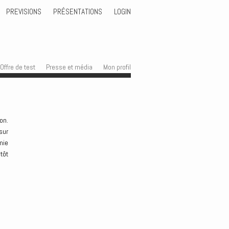
PREVISIONS
PRÉSENTATIONS
LOGIN
Offre de test
Presse et média
Mon profil
on.
 sur
mie
tôt