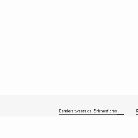
Derniers tweets de @richesflores
R
Le flux Twitter n’est pas disponible
pour le moment.
A
A