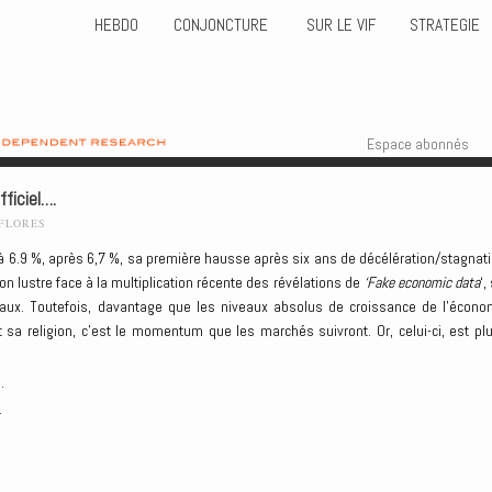
HEBDO
CONJONCTURE
SUR LE VIF
STRATEGIE
Skip to content
Menu
Espace abonnés
ficiel….
-FLORES
 à 6.9 %, après 6,7 %, sa première hausse après six ans de décélération/stagnati
n lustre face à la multiplication récente des révélations de
‘Fake economic data
‘,
naux. Toutefois, davantage que les niveaux absolus de croissance de l’écono
 sa religion, c’est le momentum que les marchés suivront. Or, celui-ci, est plu
.
.