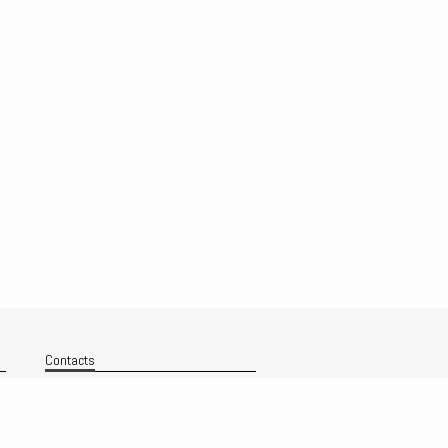
Contacts
Nous contacter
Technique
Politique de confidentialité