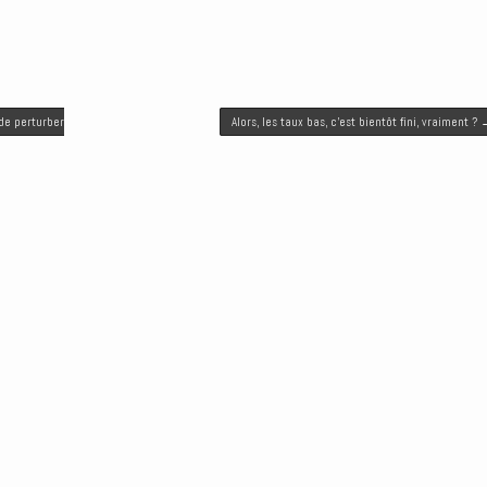
de perturber
Alors, les taux bas, c’est bientôt fini, vraiment ?