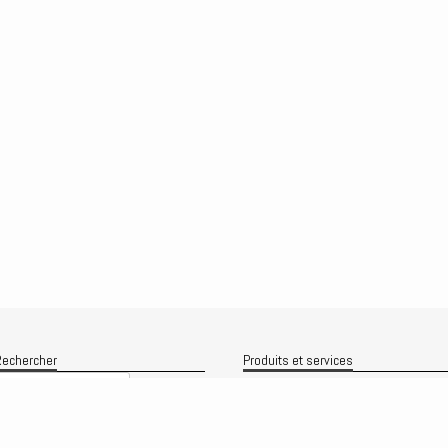
echercher
Produits et services
Recherche
Le produit
Recherche
rchives
Analyses
rchives