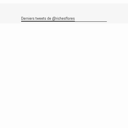
Derniers tweets de @richesflores
Le flux Twitter n’est pas disponible pour le moment.
Rechercher
Recherche
Archives
Archives
Produits et services
Le produit
Recherche
Analyses
Prévisions
Le service
Abonnements
Commissions de courtage
Véronique Riches-Flores