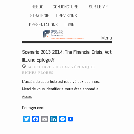
HEBDO
CONJONCTURE
SUR LE VIF
STRATEGIE
PREVISIONS
PRÉSENTATIONS
LOGIN
Menu
Skip to content
Scenario 2013-2014: The Financial Crisis, Act
III…and Epilogue?
14 OCTOBRE 2013
PAR
VÉRONIQUE
RICHES-FLORES
L’accès de cet article est réservé aux abonnés.
Merci de vous identifier si vous êtes abonné-e.
Accès
Partager ceci :
T
F
E
L
M
w
a
m
i
e
i
c
a
n
s