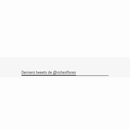
Derniers tweets de @richesflores
Le flux Twitter n’est pas disponible pour le moment.
Rechercher
Recherche
Archives
Archives
Produits et services