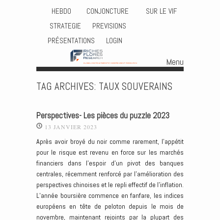
HEBDO
CONJONCTURE
SUR LE VIF
STRATEGIE
PREVISIONS
PRÉSENTATIONS
LOGIN
Menu
Skip to content
TAG ARCHIVES:
TAUX SOUVERAINS
Perspectives- Les pièces du puzzle 2023
13 JANVIER 2023
Après avoir broyé du noir comme rarement, l’appétit
pour le risque est revenu en force sur les marchés
financiers dans l’espoir d’un pivot des banques
centrales, récemment renforcé par l’amélioration des
perspectives chinoises et le repli effectif de l’inflation.
L’année boursière commence en fanfare, les indices
européens en tête de peloton depuis le mois de
novembre, maintenant rejoints par la plupart des