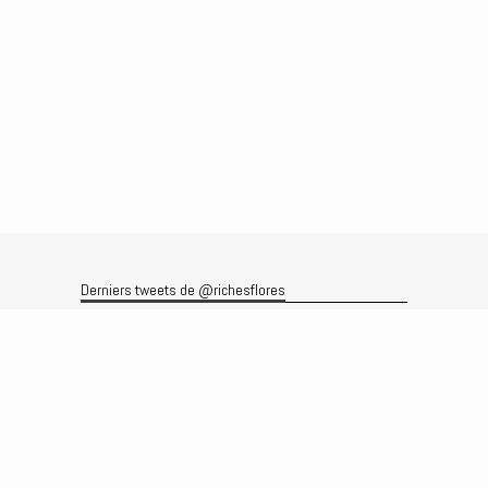
Derniers tweets de @richesflores
Le flux Twitter n’est pas disponible pour le moment.
Rechercher
Recherche
Archives
Archives
Produits et services