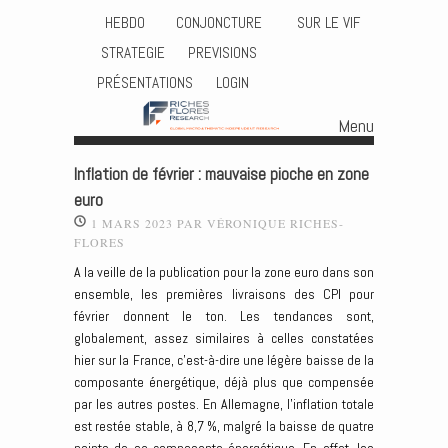
HEBDO
CONJONCTURE
SUR LE VIF
STRATEGIE
PREVISIONS
PRÉSENTATIONS
LOGIN
Menu
Skip to content
Inflation de février : mauvaise pioche en zone
euro
1 MARS 2023
PAR
VÉRONIQUE RICHES-
FLORES
A la veille de la publication pour la zone euro dans son
ensemble, les premières livraisons des CPI pour
février donnent le ton. Les tendances sont,
globalement, assez similaires à celles constatées
hier sur la France, c’est-à-dire une légère baisse de la
composante énergétique, déjà plus que compensée
par les autres postes. En Allemagne, l’inflation totale
est restée stable, à 8,7 %, malgré la baisse de quatre