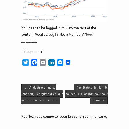
You need to be logged in to view the rest of the
content. Veuillez
Log In
. Not a Member?
Nous
Rejoindre
Partager ceci :
T
F
E
L
M
w
a
m
i
e
i
c
a
n
s
t
e
i
k
s
Post navigation
t
b
l
e
e
←
L’industrie chinoise
Aux Etats-Unis, rien de
e
o
d
n
rebondit, un argument de plus
nouveau sur les ISM, sauf pour
r
o
I
g
pour des hausses de taux
les prix
→
k
n
e
r
Veuillez vous connecter pour laisser un commentaire.