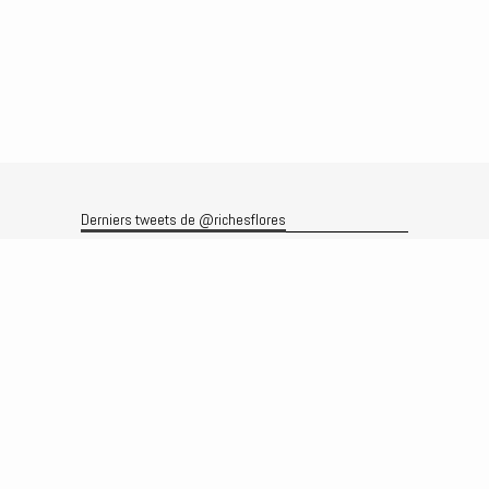
Derniers tweets de @richesflores
Le flux Twitter n’est pas disponible pour le moment.
Rechercher
Recherche
Archives
Archives
Produits et services
Le produit
Recherche
Analyses