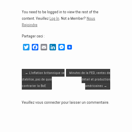
You need to be logged in to view the rest of the
content. Veuillez
Log In
. Not a Member?
Nous
Rejoindre
Partager ceci :
T
F
E
L
M
w
a
m
i
e
i
c
a
n
s
t
e
i
k
s
Post navigation
t
b
l
e
e
←
L’inflation britannique se
Minutes de la FED, ventes de
e
o
d
n
stabilise, pas de quoi
détail et production
r
o
I
g
contrarier la BoE
américaines
→
k
n
e
r
Veuillez vous connecter pour laisser un commentaire.