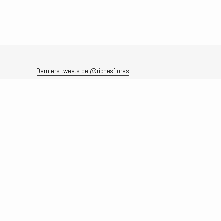
Derniers tweets de @richesflores
Le flux Twitter n’est pas disponible pour le moment.
Rechercher
Recherche
Archives
Archives
Produits et services
Le produit
Recherche
Analyses
Prévisions
Le service