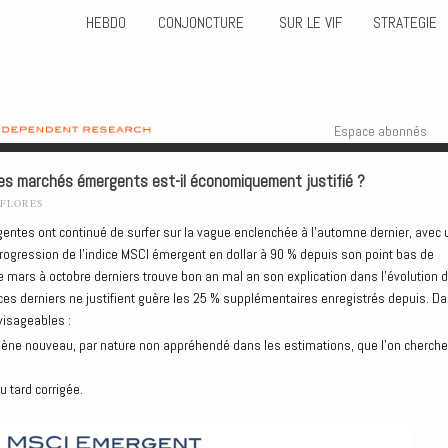
HEBDO
CONJONCTURE
SUR LE VIF
STRATEGIE
Skip to content
Menu
Espace abonnés
es marchés émergents est-il économiquement justifié ?
-FLORES
entes ont continué de surfer sur la vague enclenchée à l’automne dernier, avec 
progression de l’indice MSCI émergent en dollar à 90 % depuis son point bas de
 mars à octobre derniers trouve bon an mal an son explication dans l’évolution 
es derniers ne justifient guère les 25 % supplémentaires enregistrés depuis. D
visageables :
ène nouveau, par nature non appréhendé dans les estimations, que l’on cherche
u tard corrigée.