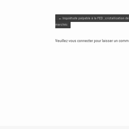
i
c
a
n
s
t
e
i
k
s
Post navigation
t
b
l
e
e
←
Inquiétude palpable à la FED ; cristallisation de
e
o
d
n
marchés
r
o
I
g
k
n
e
Veuillez vous connecter pour laisser un comm
r