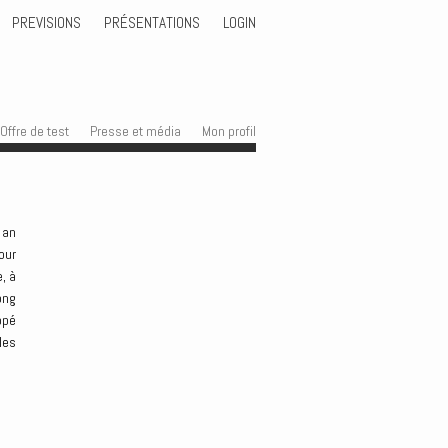
PREVISIONS
PRÉSENTATIONS
LOGIN
Offre de test
Presse et média
Mon profil
 an
our
, à
ong
ppé
les