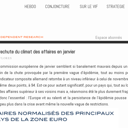
HEBDO
CONJONCTURE
SUR LE VIF
STRATEGIE
Skip to content
Menu
Espace abonnés
echute du climat des affaires en janvier
-FLORES
a Commission européenne de janvier semblent si banalement mauvais depuis un
oin de la chute provoquée par la première vague d’épidémie, tout au moins p
l’indicateur composite allemand retombe à un niveau inférieur à celui de novembre
me deux points, à 94. Est-ce pour autant significatif, pour un pays qui, tout au l
des affaires supérieur à ses voisins mais a, néanmoins été le plus durement fra
onc l’essentiel : l’Europe vit au ralenti et la persistance de l’épidémie pousse 
 peu plus dans la crise avant même la nouvelle vague de restrictions.