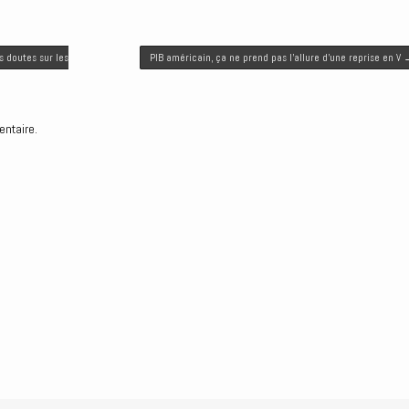
s doutes sur les
PIB américain, ça ne prend pas l’allure d’une reprise en V
entaire.