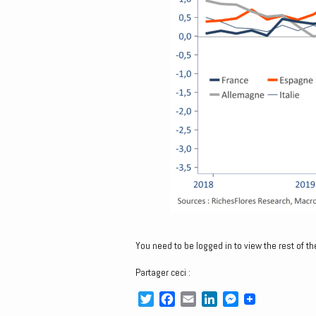
You need to be logged in to view the rest of th
Partager ceci :
T
F
E
L
M
w
a
m
i
e