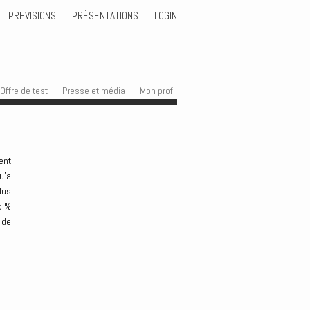
PREVISIONS
PRÉSENTATIONS
LOGIN
Offre de test
Presse et média
Mon profil
ent
u’a
lus
5 %
 de