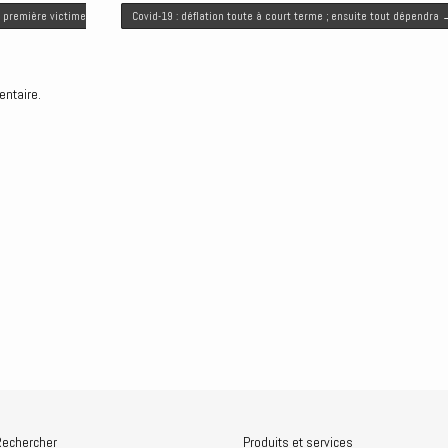
 première victime
Covid-19 : déflation toute à court terme ; ensuite tout dépendra
entaire.
echercher
Produits et services