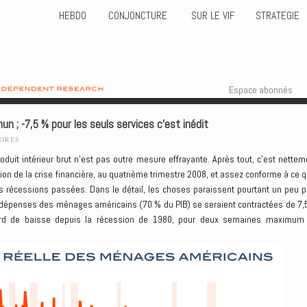
HEBDO
CONJONCTURE
SUR LE VIF
STRATEGIE
Skip to content
Menu
Espace abonnés
un ; -7,5 % pour les seuls services c’est inédit
LORES
oduit intérieur brut n’est pas outre mesure effrayante. Après tout, c’est nettem
ion de la crise financière, au quatrième trimestre 2008, et assez conforme à ce q
s récessions passées. Dans le détail, les choses paraissent pourtant un peu p
s dépenses des ménages américains (70 % du PIB) se seraient contractées de 7,
ord de baisse depuis la récession de 1980, pour deux semaines maximum