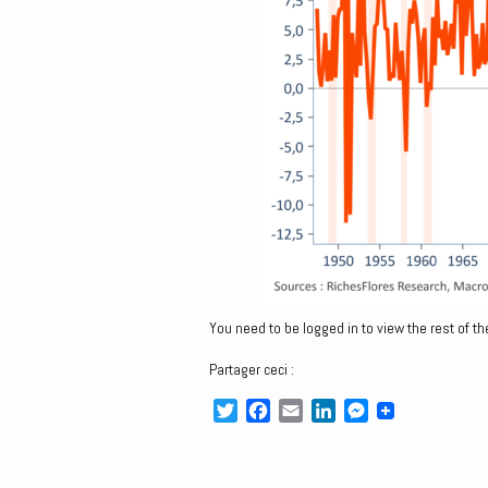
You need to be logged in to view the rest of th
Partager ceci :
T
F
E
L
M
w
a
m
i
e
i
c
a
n
s
t
e
i
k
s