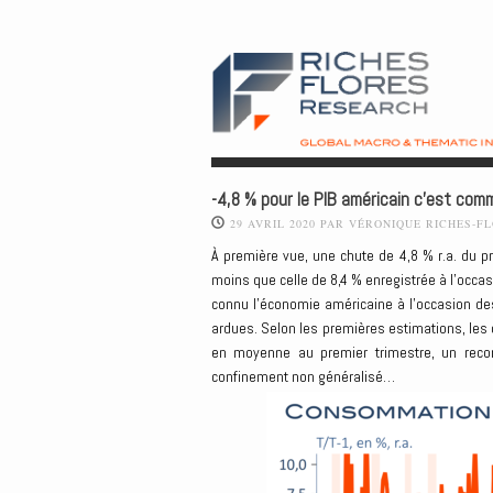
-4,8 % pour le PIB américain c’est comm
29 AVRIL 2020
PAR
VÉRONIQUE RICHES-F
À première vue, une chute de 4,8 % r.a. du pr
moins que celle de 8,4 % enregistrée à l’occas
connu l’économie américaine à l’occasion de
ardues. Selon les premières estimations, le
en moyenne au premier trimestre, un rec
confinement non généralisé…