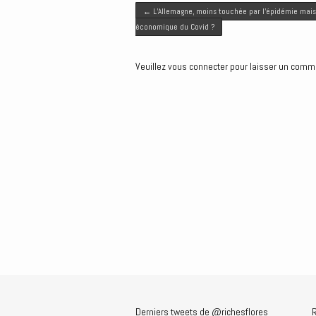
Post navigation
t
b
l
e
e
←
L’Allemagne, moins touchée par l’épidémie mais
e
o
d
n
économique du Covid ?
r
o
I
g
k
n
e
Veuillez vous connecter pour laisser un comm
r
Derniers tweets de @richesflores
R