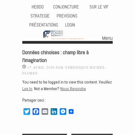
HEBDO
CONJONCTURE
SUR LE VIF
STRATEGIE
PREVISIONS
PRÉSENTATIONS
LOGIN
Menu
Skip to content
Données chinoises : champ libre à
l’imagination
17 AVRIL 2020
PAR
VÉRONIQUE RICHES-
FLORES
You need to be logged in to view this content. Veuillez
Log In
. Not a Member?
Nous Rejoindre
Partager ceci :
T
F
E
L
M
w
a
m
i
e
i
c
a
n
s
t
e
i
k
s