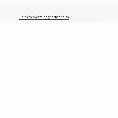
Derniers tweets de @richesflores
Le flux Twitter n’est pas disponible pour le moment.
Rechercher
Recherche
Archives
Archives
Produits et services
Le produit
Recherche
Analyses
Prévisions
Le service
Abonnements
Commissions de courtage
Véronique Riches-Flores