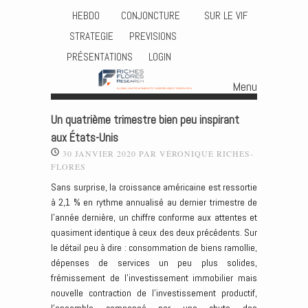
HEBDO
CONJONCTURE
SUR LE VIF
STRATEGIE
PREVISIONS
PRÉSENTATIONS
LOGIN
Menu
Skip to content
Un quatrième trimestre bien peu inspirant
aux États-Unis
30 JANVIER 2020
PAR
VÉRONIQUE RICHES-
FLORES
Sans surprise, la croissance américaine est ressortie
à 2,1 % en rythme annualisé au dernier trimestre de
l’année dernière, un chiffre conforme aux attentes et
quasiment identique à ceux des deux précédents. Sur
le détail peu à dire : consommation de biens ramollie,
dépenses de services un peu plus solides,
frémissement de l’investissement immobilier mais
nouvelle contraction de l’investissement productif,