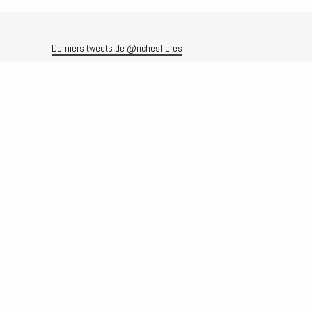
Derniers tweets de @richesflores
Le flux Twitter n’est pas disponible pour le moment.
Rechercher
Recherche
Archives
Archives
Produits et services
Le produit
Recherche
Analyses
Prévisions
Le service
Abonnements
Commissions de courtage
Véronique Riches-Flores